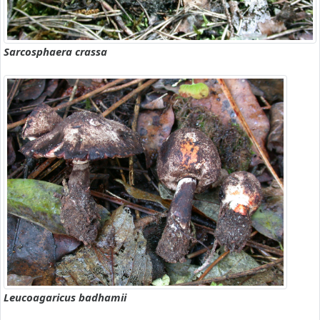
Sarcosphaera crassa
Leucoagaricus badhamii