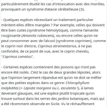
particulièrement étudié les cas d’intoxication avec des morilles,
provoquant un syndrome d’ataxie cérébelleuse (3).
- Quelques espèces nécessitant un traitement particulier
méritent-elles d’être mangées ? Par exemple, celles qui doivent
être bien cuites (syndrome hémolytique), comme l’amanite
rougissante (
Amanita rubescens
), ou encore celles qu’on ne
peut consommer avec de l’alcool (syndrome coprinien), comme
le coprin noir d’encre,
Coprinus atramentarius
, à ne pas
confondre, de ce point de vue, avec le coprin chevelu,
"
Coprinus comatus
".
- Certaines espèces contiennent des poisons qui n’ont pas
encore été isolés. C’est le cas de deux grandes lépiotes, alors
que l’opinion largement répandue est qu’on ne doit se méfier
que des petites espèces dans ce genre:
Chlorophyllum
molybdites
(=
Lepiota morganii
ou
L. esculenta
!), à lames
devenant glauques, est une espèce plutôt tropicale qu’on
trouve surtout dans les serres des jardins botaniques, mais qui
a été récemment observée en Sicile. Vu le réchauffement