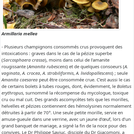
Armillaria mellea
- Plusieurs champignons consommés crus provoquent des
intoxications : graves dans le cas de la pézize superbe
(
Sarcosphaera crassa
), moins dans celui de l’amanite
rougissante (
Amanita rubescens
) et de quelques consoeurs (
A.
vaginata
,
A. crocea
,
A. strobiliformis
,
A. lividopallescens
) ; seule
Amanita caesarea
peut être consommée crue. C’est aussi le cas
de certains bolets à tubes rouges, dont, évidemment, le
Boletus
erythropus
, surnommé la récompense du mycologue, toxique
cru ou mal cuit. Des grands ascomycètes tels que les morilles,
helvelles et pézizes contiennent des hémolysines normalement
détruites à partir de 70°. Une seule petite morille, servie en
amuse-gueule dans une verrine, avec un jaune d’œuf, lors d’un
grand banquet de mariage, a signé la fin de la noce pour des
convives. Le Dr Philippe Saviuc, disciple du Dr Giacomoni, a