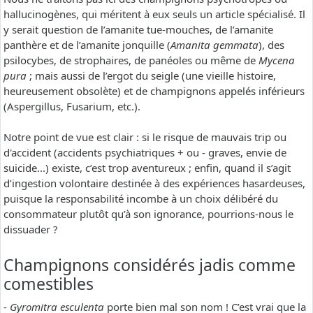
hallucinogènes, qui méritent à eux seuls un article spécialisé. Il
y serait question de l’amanite tue-mouches, de l’amanite
panthère et de l’amanite jonquille (
Amanita gemmata
), des
psilocybes, de strophaires, de panéoles ou même de
Mycena
pura
; mais aussi de l’ergot du seigle (une vieille histoire,
heureusement obsolète) et de champignons appelés inférieurs
(Aspergillus, Fusarium, etc.).
Notre point de vue est clair : si le risque de mauvais trip ou
d'accident (accidents psychiatriques + ou - graves, envie de
suicide...) existe, c’est trop aventureux ; enfin, quand il s’agit
d’ingestion volontaire destinée à des expériences hasardeuses,
puisque la responsabilité incombe à un choix délibéré du
consommateur plutôt qu’à son ignorance, pourrions-nous le
dissuader ?
Champignons considérés jadis comme
comestibles
-
Gyromitra esculenta
porte bien mal son nom ! C’est vrai que la