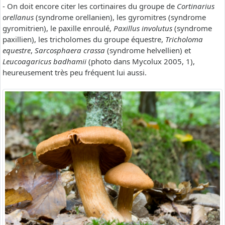
- On doit encore citer les cortinaires du groupe de
Cortinarius
orellanus
(syndrome orellanien), les gyromitres (syndrome
gyromitrien), le paxille enroulé,
Paxillus involutus
(syndrome
paxillien), les tricholomes du groupe équestre,
Tricholoma
equestre
,
Sarcosphaera crassa
(syndrome helvellien) et
Leucoagaricus badhamii
(photo dans Mycolux 2005, 1),
heureusement très peu fréquent lui aussi.