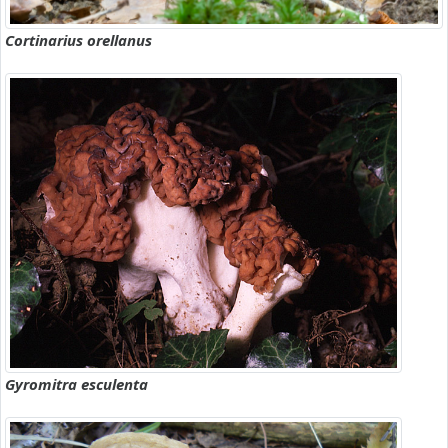
Cortinarius orellanus
Gyromitra esculenta