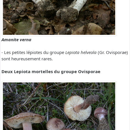
Amanite verna
- Les petites lépiotes du groupe
Lepiota helveola
(Gr. Ovisporae)
sont heureusement rares.
Deux Lepiota mortelles du groupe Ovisporae