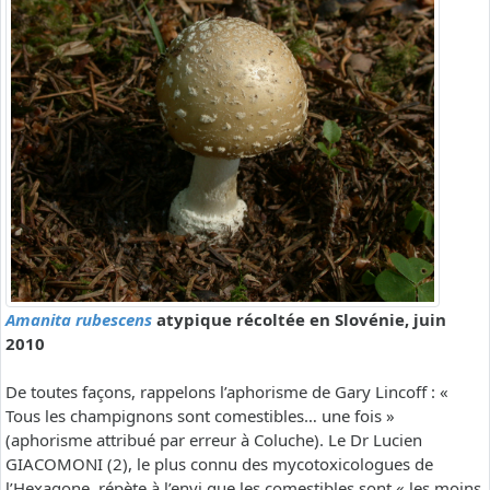
Amanita rubescens
atypique récoltée en Slovénie, juin
2010
De toutes façons, rappelons l’aphorisme de Gary Lincoff : «
Tous les champignons sont comestibles… une fois »
(aphorisme attribué par erreur à Coluche). Le Dr Lucien
GIACOMONI (2), le plus connu des mycotoxicologues de
l’Hexagone, répète à l’envi que les comestibles sont « les moins