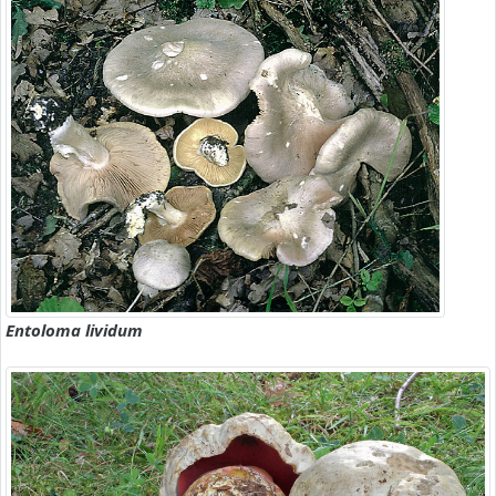
Entoloma lividum