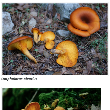
Omphalotus olearius