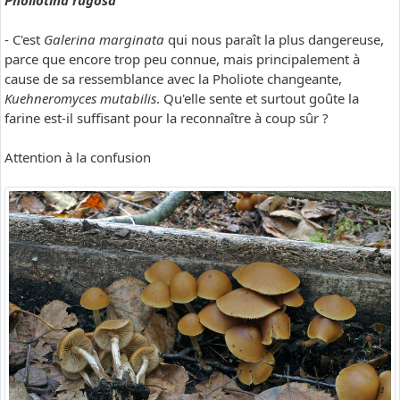
Pholiotina rugosa
- C'est
Galerina marginata
qui nous paraît la plus dangereuse,
parce que encore trop peu connue, mais principalement à
cause de sa ressemblance avec la Pholiote changeante,
Kuehneromyces mutabilis
. Qu'elle sente et surtout goûte la
farine est-il suffisant pour la reconnaître à coup sûr ?
Attention à la confusion