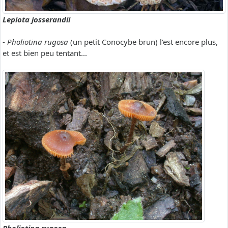
Lepiota josserandii
-
Pholiotina rugosa
(un petit Conocybe brun) l’est encore plus,
et est bien peu tentant...