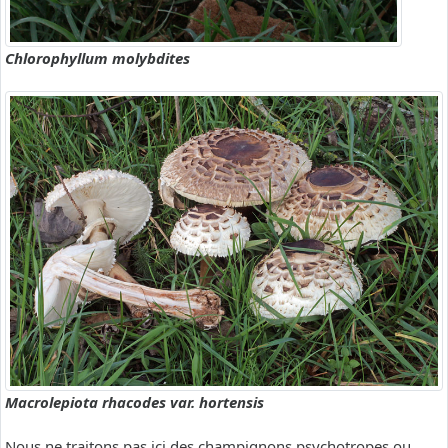
Chlorophyllum molybdites
Macrolepiota rhacodes var. hortensis
Nous ne traitons pas ici des champignons psychotropes ou