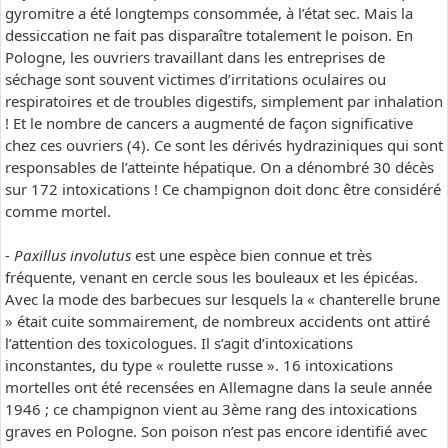
gyromitre a été longtemps consommée, à l’état sec. Mais la
dessiccation ne fait pas disparaître totalement le poison. En
Pologne, les ouvriers travaillant dans les entreprises de
séchage sont souvent victimes d’irritations oculaires ou
respiratoires et de troubles digestifs, simplement par inhalation
! Et le nombre de cancers a augmenté de façon significative
chez ces ouvriers (4). Ce sont les dérivés hydraziniques qui sont
responsables de l’atteinte hépatique. On a dénombré 30 décès
sur 172 intoxications ! Ce champignon doit donc être considéré
comme mortel.
-
Paxillus involutus
est une espèce bien connue et très
fréquente, venant en cercle sous les bouleaux et les épicéas.
Avec la mode des barbecues sur lesquels la « chanterelle brune
» était cuite sommairement, de nombreux accidents ont attiré
l’attention des toxicologues. Il s’agit d’intoxications
inconstantes, du type « roulette russe ». 16 intoxications
mortelles ont été recensées en Allemagne dans la seule année
1946 ; ce champignon vient au 3ème rang des intoxications
graves en Pologne. Son poison n’est pas encore identifié avec