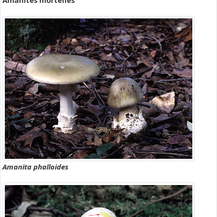
Amanites mortelles
Amanita phalloides