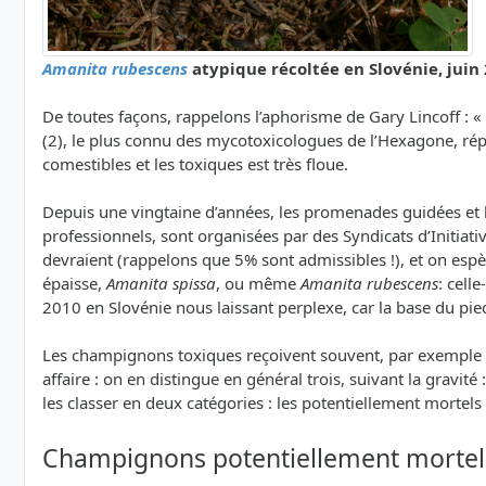
Amanita rubescens
atypique récoltée en Slovénie, juin
De toutes façons, rappelons l’aphorisme de Gary Lincoff :
(2), le plus connu des mycotoxicologues de l’Hexagone, répèt
comestibles et les toxiques est très floue.
Depuis une vingtaine d’années, les promenades guidées et le
professionnels, sont organisées par des Syndicats d’Initiati
devraient (rappelons que 5% sont admissibles !), et on espè
épaisse,
Amanita spissa
, ou même
Amanita rubescens
: cell
2010 en Slovénie nous laissant perplexe, car la base du pie
Les champignons toxiques reçoivent souvent, par exemple sur 
affaire : on en distingue en général trois, suivant la grav
les classer en deux catégories : les potentiellement mortel
Champignons potentiellement mortel