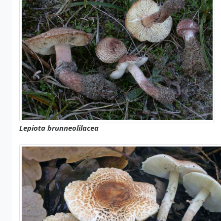
Lepiota brunneolilacea