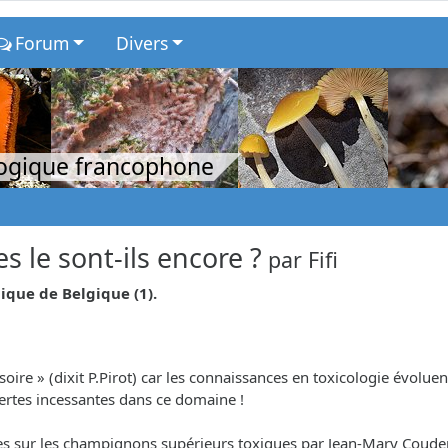
Forum
Divers
logique francophone
 le sont-ils encore ?
par
Fifi
ique de Belgique (1).
ovisoire » (dixit P.Pirot) car les connaissances en toxicologie év
uvertes incessantes dans ce domaine !
elles sur les champignons supérieurs toxiques par Jean-Mary Coude