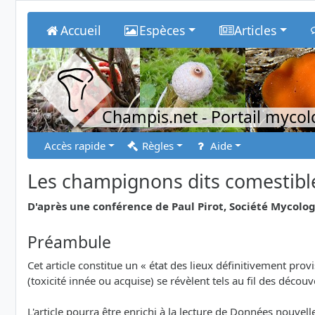
Accueil
Espèces
Articles
Champis.net
- Portail myco
Accès rapide
Règles
Aide
Les champignons dits comestibles
D'après une conférence de Paul Pirot, Société Mycolog
Préambule
Cet article constitue un « état des lieux définitivement pr
(toxicité innée ou acquise) se révèlent tels au fil des déco
L'article pourra être enrichi à la lecture de Données nouv