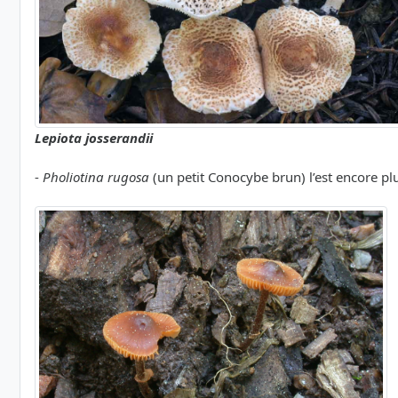
Lepiota josserandii
-
Pholiotina rugosa
(un petit Conocybe brun) l’est encore plus