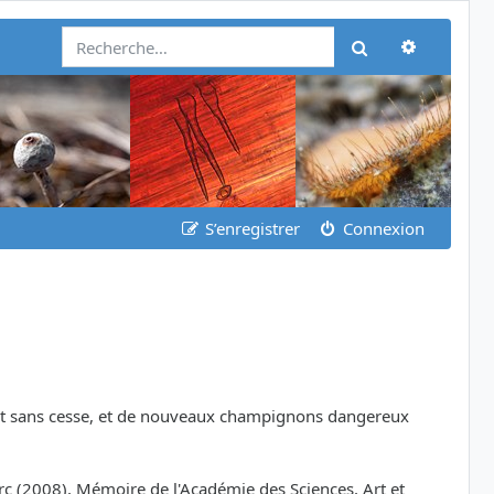
Recherch
Rechercher
S’enregistrer
Connexion
oluent sans cesse, et de nouveaux champignons dangereux
rc (2008), Mémoire de l'Académie des Sciences, Art et