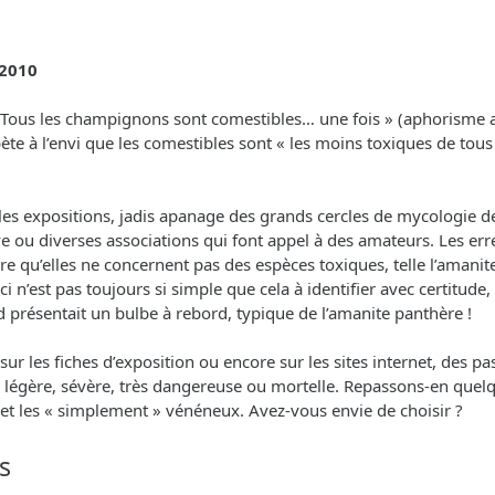
 2010
 « Tous les champignons sont comestibles… une fois » (aphorisme
e à l’envi que les comestibles sont « les moins toxiques de tous » 
s expositions, jadis apanage des grands cercles de mycologie des 
ve ou diverses associations qui font appel à des amateurs. Les er
re qu’elles ne concernent pas des espèces toxiques, telle l’amani
e-ci n’est pas toujours si simple que cela à identifier avec certitu
d présentait un bulbe à rebord, typique de l’amanite panthère !
les fiches d’exposition ou encore sur les sites internet, des past
ité : légère, sévère, très dangereuse ou mortelle. Repassons-en q
s et les « simplement » vénéneux. Avez-vous envie de choisir ?
s