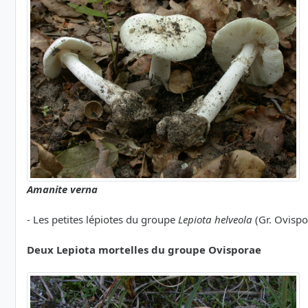
Amanite verna
- Les petites lépiotes du groupe
Lepiota helveola
(Gr. Ovispo
Deux Lepiota mortelles du groupe Ovisporae