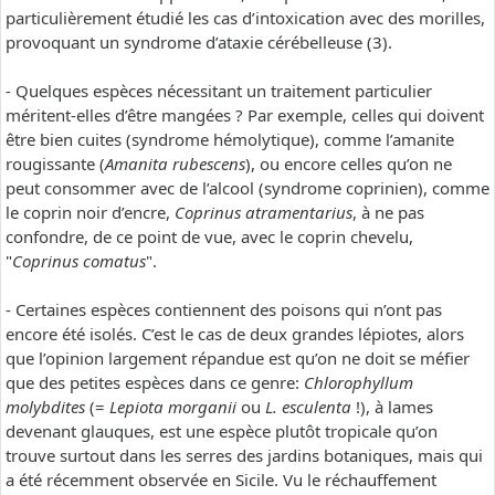
particulièrement étudié les cas d’intoxication avec des morilles,
provoquant un syndrome d’ataxie cérébelleuse (3).
- Quelques espèces nécessitant un traitement particulier
méritent-elles d’être mangées ? Par exemple, celles qui doivent
être bien cuites (syndrome hémolytique), comme l’amanite
rougissante (
Amanita rubescens
), ou encore celles qu’on ne
peut consommer avec de l’alcool (syndrome coprinien), comme
le coprin noir d’encre,
Coprinus atramentarius
, à ne pas
confondre, de ce point de vue, avec le coprin chevelu,
"
Coprinus comatus
".
- Certaines espèces contiennent des poisons qui n’ont pas
encore été isolés. C’est le cas de deux grandes lépiotes, alors
que l’opinion largement répandue est qu’on ne doit se méfier
que des petites espèces dans ce genre:
Chlorophyllum
molybdites
(=
Lepiota morganii
ou
L. esculenta
!), à lames
devenant glauques, est une espèce plutôt tropicale qu’on
trouve surtout dans les serres des jardins botaniques, mais qui
a été récemment observée en Sicile. Vu le réchauffement