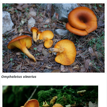
Omphalotus olearius