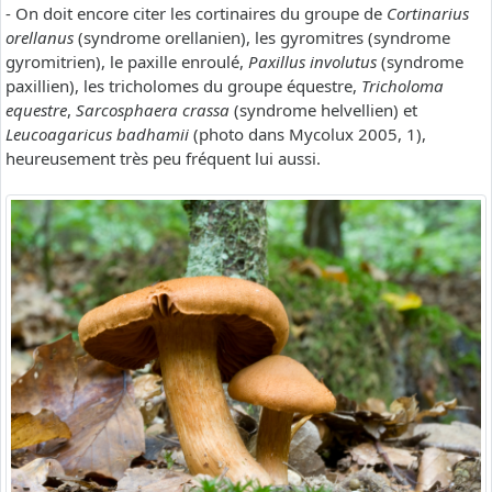
- On doit encore citer les cortinaires du groupe de
Cortinarius
orellanus
(syndrome orellanien), les gyromitres (syndrome
gyromitrien), le paxille enroulé,
Paxillus involutus
(syndrome
paxillien), les tricholomes du groupe équestre,
Tricholoma
equestre
,
Sarcosphaera crassa
(syndrome helvellien) et
Leucoagaricus badhamii
(photo dans Mycolux 2005, 1),
heureusement très peu fréquent lui aussi.