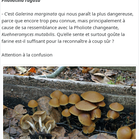
Pholiotina rugosa
- C'est
Galerina marginata
qui nous paraît la plus dangereuse,
parce que encore trop peu connue, mais principalement à
cause de sa ressemblance avec la Pholiote changeante,
Kuehneromyces mutabilis
. Qu'elle sente et surtout goûte la
farine est-il suffisant pour la reconnaître à coup sûr ?
Attention à la confusion