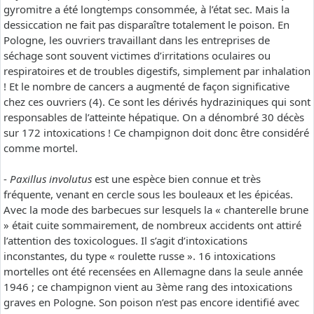
gyromitre a été longtemps consommée, à l’état sec. Mais la
dessiccation ne fait pas disparaître totalement le poison. En
Pologne, les ouvriers travaillant dans les entreprises de
séchage sont souvent victimes d’irritations oculaires ou
respiratoires et de troubles digestifs, simplement par inhalation
! Et le nombre de cancers a augmenté de façon significative
chez ces ouvriers (4). Ce sont les dérivés hydraziniques qui sont
responsables de l’atteinte hépatique. On a dénombré 30 décès
sur 172 intoxications ! Ce champignon doit donc être considéré
comme mortel.
-
Paxillus involutus
est une espèce bien connue et très
fréquente, venant en cercle sous les bouleaux et les épicéas.
Avec la mode des barbecues sur lesquels la « chanterelle brune
» était cuite sommairement, de nombreux accidents ont attiré
l’attention des toxicologues. Il s’agit d’intoxications
inconstantes, du type « roulette russe ». 16 intoxications
mortelles ont été recensées en Allemagne dans la seule année
1946 ; ce champignon vient au 3ème rang des intoxications
graves en Pologne. Son poison n’est pas encore identifié avec