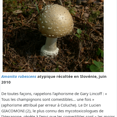
Amanita rubescens
atypique récoltée en Slovénie, juin
2010
De toutes façons, rappelons l’aphorisme de Gary Lincoff : «
Tous les champignons sont comestibles… une fois »
(aphorisme attribué par erreur à Coluche). Le Dr Lucien
GIACOMONI (2), le plus connu des mycotoxicologues de
l’Hexagone, répète à l’envi que les comestibles sont « les moins