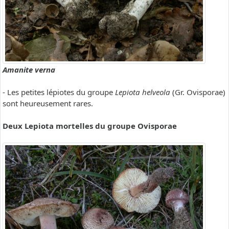
Amanite verna
- Les petites lépiotes du groupe
Lepiota helveola
(Gr. Ovisporae)
sont heureusement rares.
Deux Lepiota mortelles du groupe Ovisporae