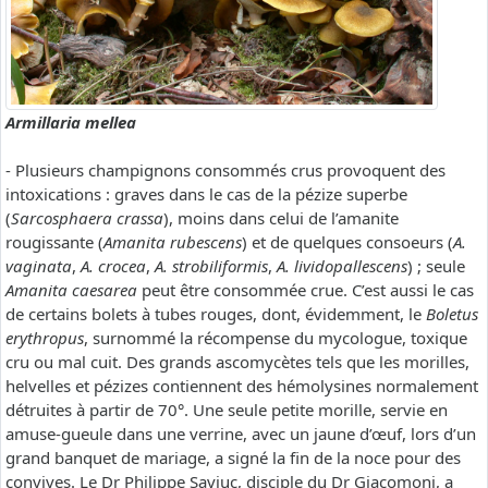
Armillaria mellea
- Plusieurs champignons consommés crus provoquent des
intoxications : graves dans le cas de la pézize superbe
(
Sarcosphaera crassa
), moins dans celui de l’amanite
rougissante (
Amanita rubescens
) et de quelques consoeurs (
A.
vaginata
,
A. crocea
,
A. strobiliformis
,
A. lividopallescens
) ; seule
Amanita caesarea
peut être consommée crue. C’est aussi le cas
de certains bolets à tubes rouges, dont, évidemment, le
Boletus
erythropus
, surnommé la récompense du mycologue, toxique
cru ou mal cuit. Des grands ascomycètes tels que les morilles,
helvelles et pézizes contiennent des hémolysines normalement
détruites à partir de 70°. Une seule petite morille, servie en
amuse-gueule dans une verrine, avec un jaune d’œuf, lors d’un
grand banquet de mariage, a signé la fin de la noce pour des
convives. Le Dr Philippe Saviuc, disciple du Dr Giacomoni, a