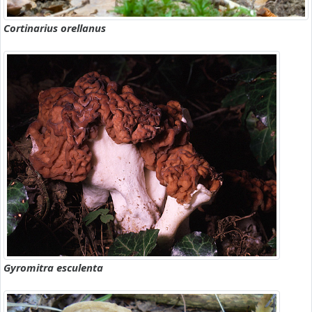
Cortinarius orellanus
Gyromitra esculenta