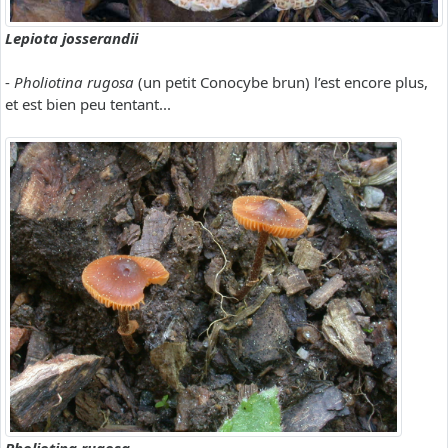
Lepiota josserandii
-
Pholiotina rugosa
(un petit Conocybe brun) l’est encore plus,
et est bien peu tentant...