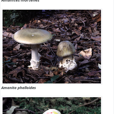
Amanites mortelles
Amanita phalloides