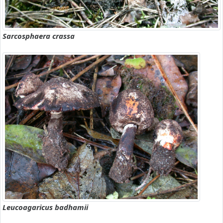
Sarcosphaera crassa
Leucoagaricus badhamii