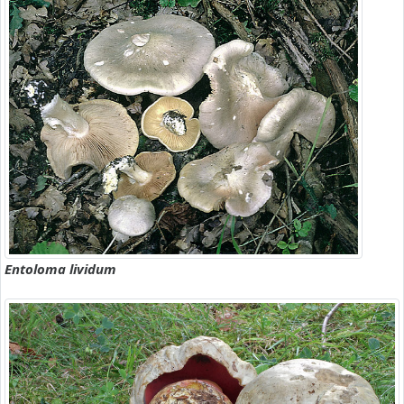
Entoloma lividum