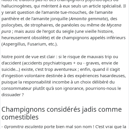
hallucinogènes, qui méritent à eux seuls un article spécialisé. Il
y serait question de l’amanite tue-mouches, de l’amanite
panthère et de l’amanite jonquille (
Amanita gemmata
), des
psilocybes, de strophaires, de panéoles ou même de
Mycena
pura
; mais aussi de l’ergot du seigle (une vieille histoire,
heureusement obsolète) et de champignons appelés inférieurs
(Aspergillus, Fusarium, etc.).
Notre point de vue est clair : si le risque de mauvais trip ou
d'accident (accidents psychiatriques + ou - graves, envie de
suicide...) existe, c’est trop aventureux ; enfin, quand il s’agit
d’ingestion volontaire destinée à des expériences hasardeuses,
puisque la responsabilité incombe à un choix délibéré du
consommateur plutôt qu’à son ignorance, pourrions-nous le
dissuader ?
Champignons considérés jadis comme
comestibles
-
Gyromitra esculenta
porte bien mal son nom ! C’est vrai que la