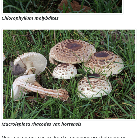
Chlorophyllum molybdites
Macrolepiota rhacodes var. hortensis
Nous ne traitons pas ici des champignons psychotropes ou