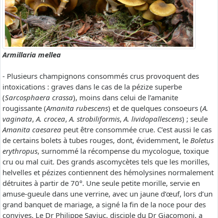
Armillaria mellea
- Plusieurs champignons consommés crus provoquent des
intoxications : graves dans le cas de la pézize superbe
(
Sarcosphaera crassa
), moins dans celui de l’amanite
rougissante (
Amanita rubescens
) et de quelques consoeurs (
A.
vaginata
,
A. crocea
,
A. strobiliformis
,
A. lividopallescens
) ; seule
Amanita caesarea
peut être consommée crue. C’est aussi le cas
de certains bolets à tubes rouges, dont, évidemment, le
Boletus
erythropus
, surnommé la récompense du mycologue, toxique
cru ou mal cuit. Des grands ascomycètes tels que les morilles,
helvelles et pézizes contiennent des hémolysines normalement
détruites à partir de 70°. Une seule petite morille, servie en
amuse-gueule dans une verrine, avec un jaune d’œuf, lors d’un
grand banquet de mariage, a signé la fin de la noce pour des
convives. Le Dr Philippe Saviuc, disciple du Dr Giacomoni, a