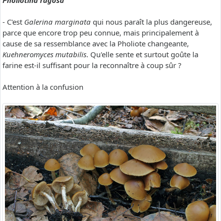
Pholiotina rugosa
- C'est
Galerina marginata
qui nous paraît la plus dangereuse,
parce que encore trop peu connue, mais principalement à
cause de sa ressemblance avec la Pholiote changeante,
Kuehneromyces mutabilis
. Qu'elle sente et surtout goûte la
farine est-il suffisant pour la reconnaître à coup sûr ?
Attention à la confusion