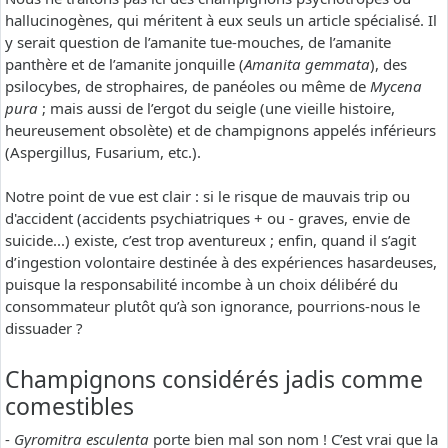
hallucinogènes, qui méritent à eux seuls un article spécialisé. Il
y serait question de l’amanite tue-mouches, de l’amanite
panthère et de l’amanite jonquille (
Amanita gemmata
), des
psilocybes, de strophaires, de panéoles ou même de
Mycena
pura
; mais aussi de l’ergot du seigle (une vieille histoire,
heureusement obsolète) et de champignons appelés inférieurs
(Aspergillus, Fusarium, etc.).
Notre point de vue est clair : si le risque de mauvais trip ou
d'accident (accidents psychiatriques + ou - graves, envie de
suicide...) existe, c’est trop aventureux ; enfin, quand il s’agit
d’ingestion volontaire destinée à des expériences hasardeuses,
puisque la responsabilité incombe à un choix délibéré du
consommateur plutôt qu’à son ignorance, pourrions-nous le
dissuader ?
Champignons considérés jadis comme
comestibles
-
Gyromitra esculenta
porte bien mal son nom ! C’est vrai que la