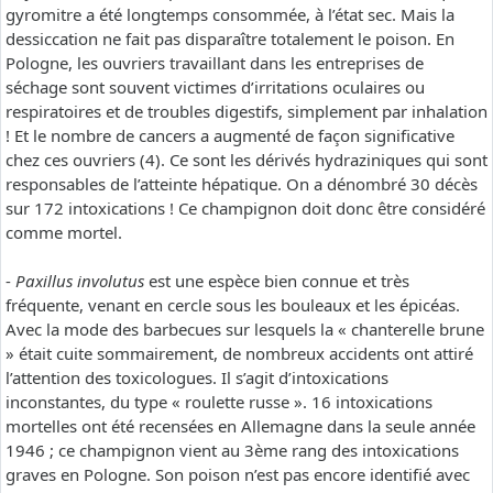
gyromitre a été longtemps consommée, à l’état sec. Mais la
dessiccation ne fait pas disparaître totalement le poison. En
Pologne, les ouvriers travaillant dans les entreprises de
séchage sont souvent victimes d’irritations oculaires ou
respiratoires et de troubles digestifs, simplement par inhalation
! Et le nombre de cancers a augmenté de façon significative
chez ces ouvriers (4). Ce sont les dérivés hydraziniques qui sont
responsables de l’atteinte hépatique. On a dénombré 30 décès
sur 172 intoxications ! Ce champignon doit donc être considéré
comme mortel.
-
Paxillus involutus
est une espèce bien connue et très
fréquente, venant en cercle sous les bouleaux et les épicéas.
Avec la mode des barbecues sur lesquels la « chanterelle brune
» était cuite sommairement, de nombreux accidents ont attiré
l’attention des toxicologues. Il s’agit d’intoxications
inconstantes, du type « roulette russe ». 16 intoxications
mortelles ont été recensées en Allemagne dans la seule année
1946 ; ce champignon vient au 3ème rang des intoxications
graves en Pologne. Son poison n’est pas encore identifié avec