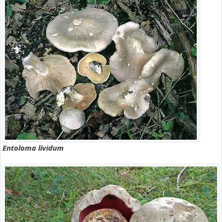
Entoloma lividum