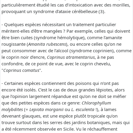
particulièrement étudié les cas d’intoxication avec des morilles,
provoquant un syndrome d’ataxie cérébelleuse (3).
- Quelques espèces nécessitant un traitement particulier
méritent-elles d’être mangées ? Par exemple, celles qui doivent
être bien cuites (syndrome hémolytique), comme l’amanite
rougissante (
Amanita rubescens
), ou encore celles qu’on ne
peut consommer avec de l’alcool (syndrome coprinien), comme
le coprin noir d’encre,
Coprinus atramentarius
, à ne pas
confondre, de ce point de vue, avec le coprin chevelu,
"
Coprinus comatus
".
- Certaines espèces contiennent des poisons qui n’ont pas
encore été isolés. C’est le cas de deux grandes lépiotes, alors
que l’opinion largement répandue est qu’on ne doit se méfier
que des petites espèces dans ce genre:
Chlorophyllum
molybdites
(=
Lepiota morganii
ou
L. esculenta
!), à lames
devenant glauques, est une espèce plutôt tropicale qu’on
trouve surtout dans les serres des jardins botaniques, mais qui
a été récemment observée en Sicile. Vu le réchauffement