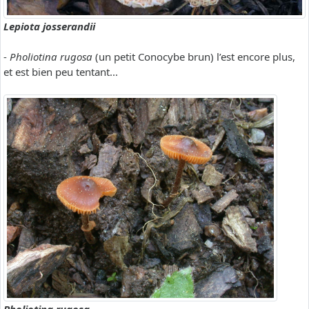
Lepiota josserandii
-
Pholiotina rugosa
(un petit Conocybe brun) l’est encore plus,
et est bien peu tentant...