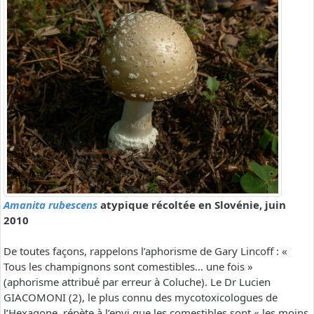
Amanita rubescens
atypique récoltée en Slovénie, juin
2010
De toutes façons, rappelons l’aphorisme de Gary Lincoff : «
Tous les champignons sont comestibles… une fois »
(aphorisme attribué par erreur à Coluche). Le Dr Lucien
GIACOMONI (2), le plus connu des mycotoxicologues de
l’Hexagone, répète à l’envi que les comestibles sont « les moins