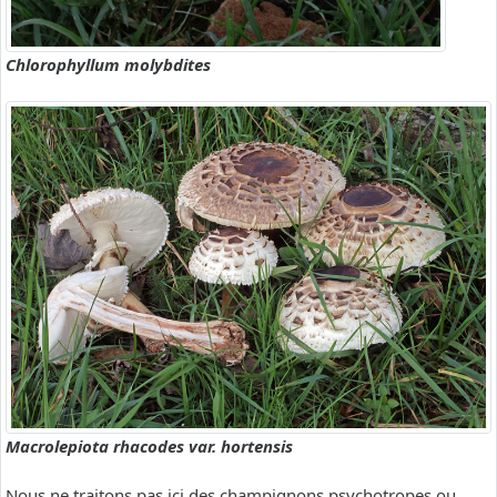
Chlorophyllum molybdites
Macrolepiota rhacodes var. hortensis
Nous ne traitons pas ici des champignons psychotropes ou