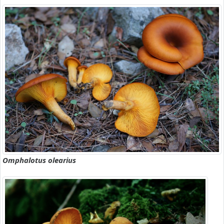
Omphalotus olearius