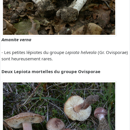
Amanite verna
- Les petites lépiotes du groupe
Lepiota helveola
(Gr. Ovisporae)
sont heureusement rares.
Deux Lepiota mortelles du groupe Ovisporae