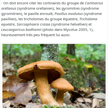
- On doit encore citer les cortinaires du groupe de
Cortinarius
orellanus
(syndrome orellanien), les gyromitres (syndrome
gyromitrien), le paxille enroulé,
Paxillus involutus
(syndrome
paxillien), les tricholomes du groupe équestre,
Tricholoma
equestre
,
Sarcosphaera crassa
(syndrome helvellien) et
Leucoagaricus badhamii
(photo dans Mycolux 2005, 1),
heureusement très peu fréquent lui aussi.