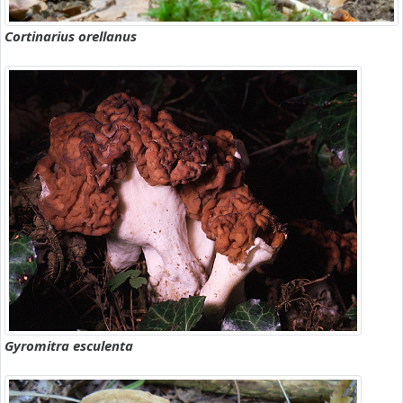
Cortinarius orellanus
Gyromitra esculenta