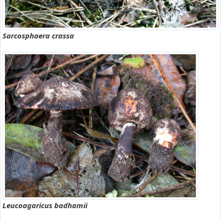
Sarcosphaera crassa
Leucoagaricus badhamii