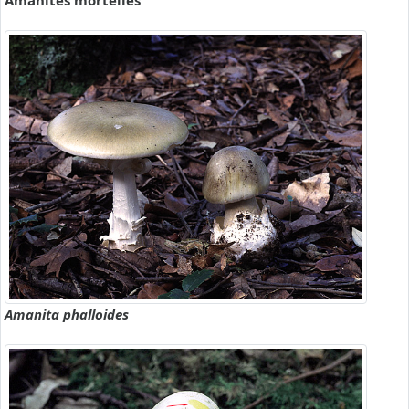
Amanites mortelles
Amanita phalloides