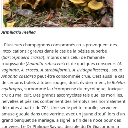
Armillaria mellea
- Plusieurs champignons consommés crus provoquent des
intoxications : graves dans le cas de la pézize superbe
(
Sarcosphaera crassa
), moins dans celui de l’amanite
rougissante (
Amanita rubescens
) et de quelques consoeurs (
A.
vaginata
,
A. crocea
,
A. strobiliformis
,
A. lividopallescens
) ; seule
Amanita caesarea
peut être consommée crue. C’est aussi le cas
de certains bolets à tubes rouges, dont, évidemment, le
Boletus
erythropus
, surnommé la récompense du mycologue, toxique
cru ou mal cuit. Des grands ascomycètes tels que les morilles,
helvelles et pézizes contiennent des hémolysines normalement
détruites à partir de 70°. Une seule petite morille, servie en
amuse-gueule dans une verrine, avec un jaune d’œuf, lors d’un
grand banquet de mariage, a signé la fin de la noce pour des
convives. Le Dr Philippe Saviuc, disciple du Dr Giacomoni, a