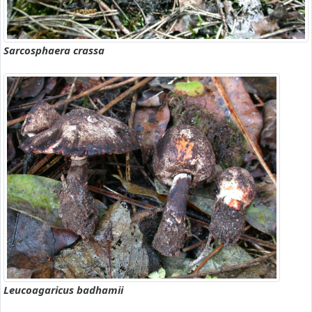
Sarcosphaera crassa
Leucoagaricus badhamii