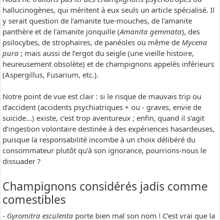
hallucinogènes, qui méritent à eux seuls un article spécialisé. Il
y serait question de l’amanite tue-mouches, de l’amanite
panthère et de l’amanite jonquille (
Amanita gemmata
), des
psilocybes, de strophaires, de panéoles ou même de
Mycena
pura
; mais aussi de l’ergot du seigle (une vieille histoire,
heureusement obsolète) et de champignons appelés inférieurs
(Aspergillus, Fusarium, etc.).
Notre point de vue est clair : si le risque de mauvais trip ou
d'accident (accidents psychiatriques + ou - graves, envie de
suicide...) existe, c’est trop aventureux ; enfin, quand il s’agit
d’ingestion volontaire destinée à des expériences hasardeuses,
puisque la responsabilité incombe à un choix délibéré du
consommateur plutôt qu’à son ignorance, pourrions-nous le
dissuader ?
Champignons considérés jadis comme
comestibles
-
Gyromitra esculenta
porte bien mal son nom ! C’est vrai que la