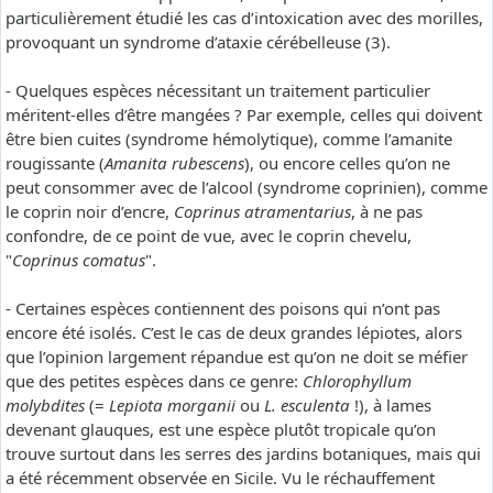
particulièrement étudié les cas d’intoxication avec des morilles,
provoquant un syndrome d’ataxie cérébelleuse (3).
- Quelques espèces nécessitant un traitement particulier
méritent-elles d’être mangées ? Par exemple, celles qui doivent
être bien cuites (syndrome hémolytique), comme l’amanite
rougissante (
Amanita rubescens
), ou encore celles qu’on ne
peut consommer avec de l’alcool (syndrome coprinien), comme
le coprin noir d’encre,
Coprinus atramentarius
, à ne pas
confondre, de ce point de vue, avec le coprin chevelu,
"
Coprinus comatus
".
- Certaines espèces contiennent des poisons qui n’ont pas
encore été isolés. C’est le cas de deux grandes lépiotes, alors
que l’opinion largement répandue est qu’on ne doit se méfier
que des petites espèces dans ce genre:
Chlorophyllum
molybdites
(=
Lepiota morganii
ou
L. esculenta
!), à lames
devenant glauques, est une espèce plutôt tropicale qu’on
trouve surtout dans les serres des jardins botaniques, mais qui
a été récemment observée en Sicile. Vu le réchauffement