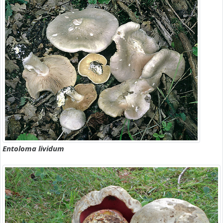
Entoloma lividum