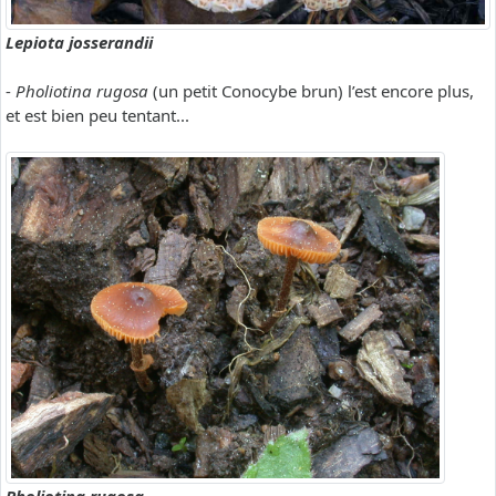
Lepiota josserandii
-
Pholiotina rugosa
(un petit Conocybe brun) l’est encore plus,
et est bien peu tentant...