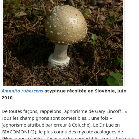
Amanita rubescens
atypique récoltée en Slovénie, juin
2010
De toutes façons, rappelons l’aphorisme de Gary Lincoff : «
Tous les champignons sont comestibles… une fois »
(aphorisme attribué par erreur à Coluche). Le Dr Lucien
GIACOMONI (2), le plus connu des mycotoxicologues de
l’Hexagone, répète à l’envi que les comestibles sont « les moins