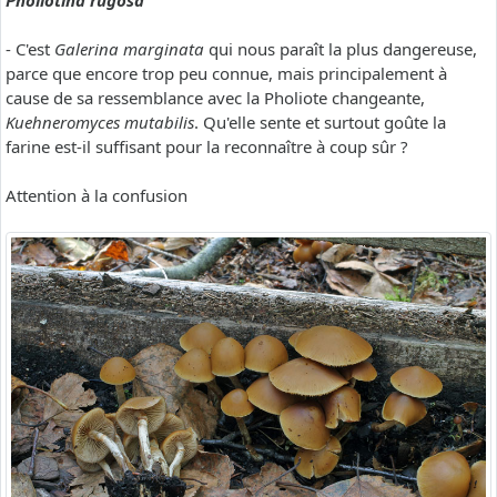
Pholiotina rugosa
- C'est
Galerina marginata
qui nous paraît la plus dangereuse,
parce que encore trop peu connue, mais principalement à
cause de sa ressemblance avec la Pholiote changeante,
Kuehneromyces mutabilis
. Qu'elle sente et surtout goûte la
farine est-il suffisant pour la reconnaître à coup sûr ?
Attention à la confusion