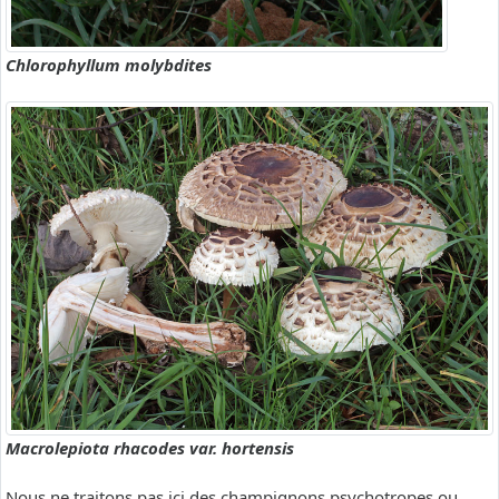
Chlorophyllum molybdites
Macrolepiota rhacodes var. hortensis
Nous ne traitons pas ici des champignons psychotropes ou