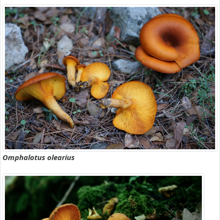
Omphalotus olearius