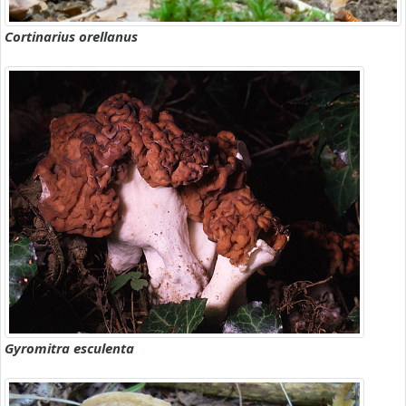
Cortinarius orellanus
Gyromitra esculenta