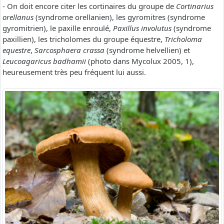
- On doit encore citer les cortinaires du groupe de
Cortinarius
orellanus
(syndrome orellanien), les gyromitres (syndrome
gyromitrien), le paxille enroulé,
Paxillus involutus
(syndrome
paxillien), les tricholomes du groupe équestre,
Tricholoma
equestre
,
Sarcosphaera crassa
(syndrome helvellien) et
Leucoagaricus badhamii
(photo dans Mycolux 2005, 1),
heureusement très peu fréquent lui aussi.