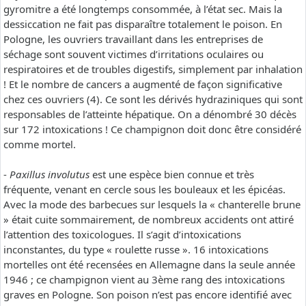
gyromitre a été longtemps consommée, à l’état sec. Mais la
dessiccation ne fait pas disparaître totalement le poison. En
Pologne, les ouvriers travaillant dans les entreprises de
séchage sont souvent victimes d’irritations oculaires ou
respiratoires et de troubles digestifs, simplement par inhalation
! Et le nombre de cancers a augmenté de façon significative
chez ces ouvriers (4). Ce sont les dérivés hydraziniques qui sont
responsables de l’atteinte hépatique. On a dénombré 30 décès
sur 172 intoxications ! Ce champignon doit donc être considéré
comme mortel.
-
Paxillus involutus
est une espèce bien connue et très
fréquente, venant en cercle sous les bouleaux et les épicéas.
Avec la mode des barbecues sur lesquels la « chanterelle brune
» était cuite sommairement, de nombreux accidents ont attiré
l’attention des toxicologues. Il s’agit d’intoxications
inconstantes, du type « roulette russe ». 16 intoxications
mortelles ont été recensées en Allemagne dans la seule année
1946 ; ce champignon vient au 3ème rang des intoxications
graves en Pologne. Son poison n’est pas encore identifié avec