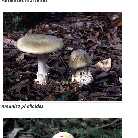
Amanites mortelles
Amanita phalloides