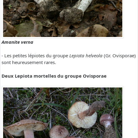
Amanite verna
- Les petites lépiotes du groupe
Lepiota helveola
(Gr. Ovisporae)
sont heureusement rares.
Deux Lepiota mortelles du groupe Ovisporae