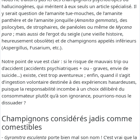
hallucinogènes, qui méritent à eux seuls un article spécialisé. Il
y serait question de l’amanite tue-mouches, de l’amanite
panthère et de l’amanite jonquille (
Amanita gemmata
), des
psilocybes, de strophaires, de panéoles ou même de
Mycena
pura
; mais aussi de l’ergot du seigle (une vieille histoire,
heureusement obsolète) et de champignons appelés inférieurs
(Aspergillus, Fusarium, etc.).
Notre point de vue est clair : si le risque de mauvais trip ou
d'accident (accidents psychiatriques + ou - graves, envie de
suicide...) existe, c’est trop aventureux ; enfin, quand il s’agit
d’ingestion volontaire destinée à des expériences hasardeuses,
puisque la responsabilité incombe à un choix délibéré du
consommateur plutôt qu’à son ignorance, pourrions-nous le
dissuader ?
Champignons considérés jadis comme
comestibles
-
Gyromitra esculenta
porte bien mal son nom ! C’est vrai que la