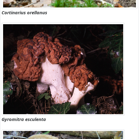
Cortinarius orellanus
Gyromitra esculenta