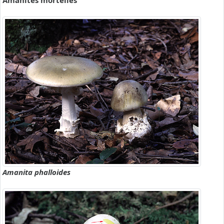
Amanites mortelles
Amanita phalloides