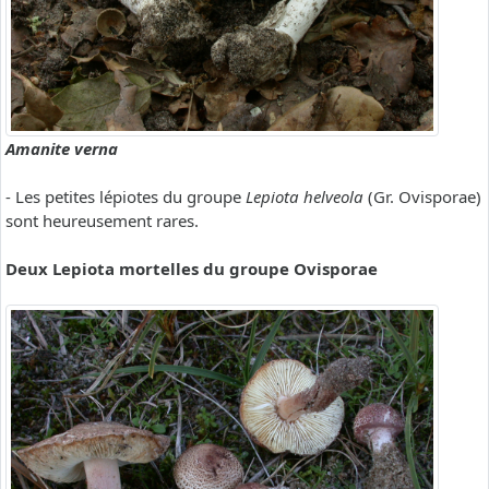
Amanite verna
- Les petites lépiotes du groupe
Lepiota helveola
(Gr. Ovisporae)
sont heureusement rares.
Deux Lepiota mortelles du groupe Ovisporae