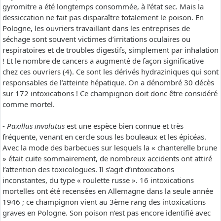
gyromitre a été longtemps consommée, à l’état sec. Mais la
dessiccation ne fait pas disparaître totalement le poison. En
Pologne, les ouvriers travaillant dans les entreprises de
séchage sont souvent victimes d’irritations oculaires ou
respiratoires et de troubles digestifs, simplement par inhalation
! Et le nombre de cancers a augmenté de façon significative
chez ces ouvriers (4). Ce sont les dérivés hydraziniques qui sont
responsables de l’atteinte hépatique. On a dénombré 30 décès
sur 172 intoxications ! Ce champignon doit donc être considéré
comme mortel.
-
Paxillus involutus
est une espèce bien connue et très
fréquente, venant en cercle sous les bouleaux et les épicéas.
Avec la mode des barbecues sur lesquels la « chanterelle brune
» était cuite sommairement, de nombreux accidents ont attiré
l’attention des toxicologues. Il s’agit d’intoxications
inconstantes, du type « roulette russe ». 16 intoxications
mortelles ont été recensées en Allemagne dans la seule année
1946 ; ce champignon vient au 3ème rang des intoxications
graves en Pologne. Son poison n’est pas encore identifié avec