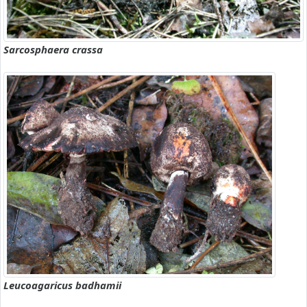
Sarcosphaera crassa
Leucoagaricus badhamii