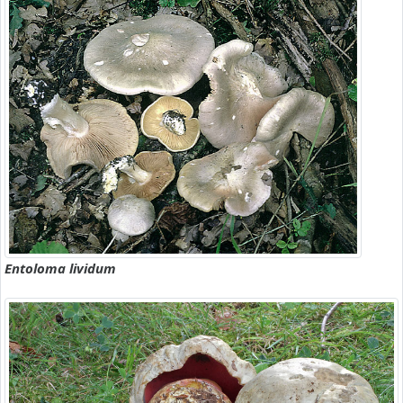
Entoloma lividum