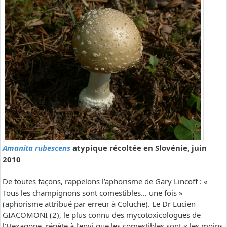
Amanita rubescens
atypique récoltée en Slovénie, juin
2010
De toutes façons, rappelons l’aphorisme de Gary Lincoff : «
Tous les champignons sont comestibles… une fois »
(aphorisme attribué par erreur à Coluche). Le Dr Lucien
GIACOMONI (2), le plus connu des mycotoxicologues de
l’Hexagone, répète à l’envi que les comestibles sont « les moins