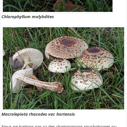
Chlorophyllum molybdites
Macrolepiota rhacodes var. hortensis
Nous ne traitons pas ici des champignons psychotropes ou