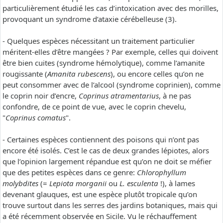
particulièrement étudié les cas d’intoxication avec des morilles,
provoquant un syndrome d’ataxie cérébelleuse (3).
- Quelques espèces nécessitant un traitement particulier
méritent-elles d’être mangées ? Par exemple, celles qui doivent
être bien cuites (syndrome hémolytique), comme l’amanite
rougissante (
Amanita rubescens
), ou encore celles qu’on ne
peut consommer avec de l’alcool (syndrome coprinien), comme
le coprin noir d’encre,
Coprinus atramentarius
, à ne pas
confondre, de ce point de vue, avec le coprin chevelu,
"
Coprinus comatus
".
- Certaines espèces contiennent des poisons qui n’ont pas
encore été isolés. C’est le cas de deux grandes lépiotes, alors
que l’opinion largement répandue est qu’on ne doit se méfier
que des petites espèces dans ce genre:
Chlorophyllum
molybdites
(=
Lepiota morganii
ou
L. esculenta
!), à lames
devenant glauques, est une espèce plutôt tropicale qu’on
trouve surtout dans les serres des jardins botaniques, mais qui
a été récemment observée en Sicile. Vu le réchauffement