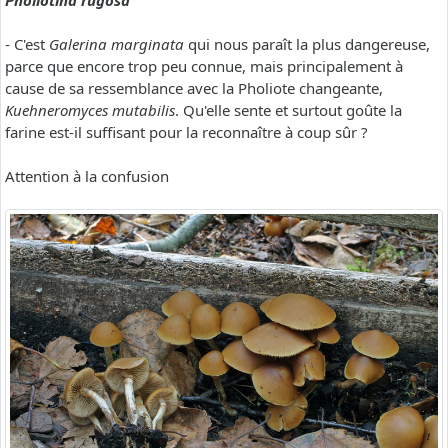
Pholiotina rugosa
- C'est
Galerina marginata
qui nous paraît la plus dangereuse,
parce que encore trop peu connue, mais principalement à
cause de sa ressemblance avec la Pholiote changeante,
Kuehneromyces mutabilis
. Qu'elle sente et surtout goûte la
farine est-il suffisant pour la reconnaître à coup sûr ?
Attention à la confusion