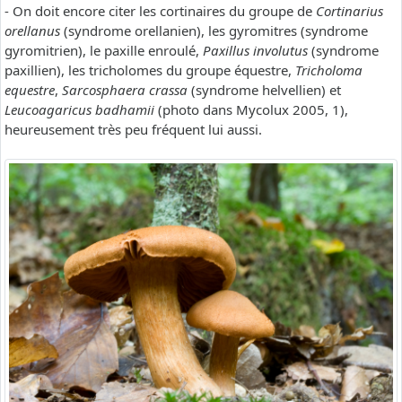
- On doit encore citer les cortinaires du groupe de
Cortinarius
orellanus
(syndrome orellanien), les gyromitres (syndrome
gyromitrien), le paxille enroulé,
Paxillus involutus
(syndrome
paxillien), les tricholomes du groupe équestre,
Tricholoma
equestre
,
Sarcosphaera crassa
(syndrome helvellien) et
Leucoagaricus badhamii
(photo dans Mycolux 2005, 1),
heureusement très peu fréquent lui aussi.