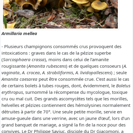
Armillaria mellea
- Plusieurs champignons consommés crus provoquent des
intoxications : graves dans le cas de la pézize superbe
(
Sarcosphaera crassa
), moins dans celui de l’amanite
rougissante (
Amanita rubescens
) et de quelques consoeurs (
A.
vaginata
,
A. crocea
,
A. strobiliformis
,
A. lividopallescens
) ; seule
Amanita caesarea
peut être consommée crue. C’est aussi le cas
de certains bolets à tubes rouges, dont, évidemment, le
Boletus
erythropus
, surnommé la récompense du mycologue, toxique
cru ou mal cuit. Des grands ascomycètes tels que les morilles,
helvelles et pézizes contiennent des hémolysines normalement
détruites à partir de 70°. Une seule petite morille, servie en
amuse-gueule dans une verrine, avec un jaune d’œuf, lors d’un
grand banquet de mariage, a signé la fin de la noce pour des
convives. Le Dr Philippe Saviuc, disciple du Dr Giacomoni, a