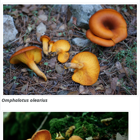
Omphalotus olearius