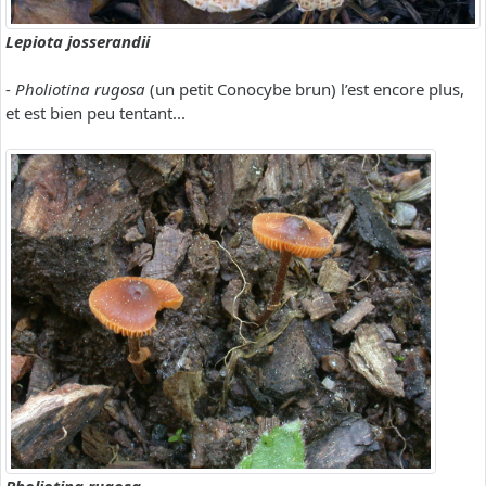
Lepiota josserandii
-
Pholiotina rugosa
(un petit Conocybe brun) l’est encore plus,
et est bien peu tentant...