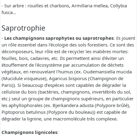
- Sur arbre : rouilles et charbons, Armillaria mellea, Collybia
fusca…
Saprotrophie
-
Les champignons saprophytes ou saprotrophes
: ils jouent
un rôle essentiel dans l'écologie des sols forestiers. Ce sont des
décomposeurs, leur rôle est de recycler les matières mortes:
feuilles, bois, cadavres, etc. Ils permettent ainsi d'éviter un
étouffement de l'écosystème par accumulation de déchets
végétaux, en renouvelant l'humus (ex. Oudemansiella mucida
(Mucidule visqueuse), Agaricus bisporus (Champignon de
Paris)). Si beaucoup d’espèces sont capables de dégrader la
cellulose du bois (bactéries, champignons, invertébrés du sol,
etc.) seul un groupe de champignons supérieurs, en particulier
les aphyllophorales (ex. Bjerkandera adusta (Polypore brûlé),
Piptoporus betulinus (Polypore du bouleau)) est capable de
dégrader la lignine, une macromolécule très complexe.
Champignons lignicoles
: