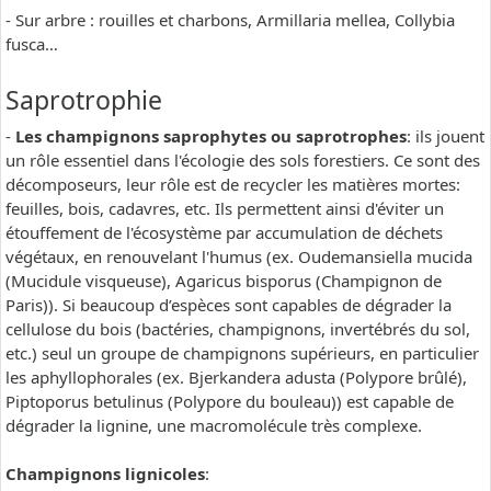
- Sur arbre : rouilles et charbons, Armillaria mellea, Collybia
fusca…
Saprotrophie
-
Les champignons saprophytes ou saprotrophes
: ils jouent
un rôle essentiel dans l'écologie des sols forestiers. Ce sont des
décomposeurs, leur rôle est de recycler les matières mortes:
feuilles, bois, cadavres, etc. Ils permettent ainsi d'éviter un
étouffement de l'écosystème par accumulation de déchets
végétaux, en renouvelant l'humus (ex. Oudemansiella mucida
(Mucidule visqueuse), Agaricus bisporus (Champignon de
Paris)). Si beaucoup d’espèces sont capables de dégrader la
cellulose du bois (bactéries, champignons, invertébrés du sol,
etc.) seul un groupe de champignons supérieurs, en particulier
les aphyllophorales (ex. Bjerkandera adusta (Polypore brûlé),
Piptoporus betulinus (Polypore du bouleau)) est capable de
dégrader la lignine, une macromolécule très complexe.
Champignons lignicoles
: