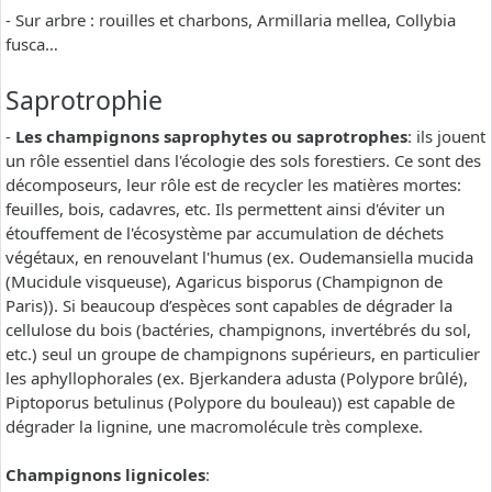
- Sur arbre : rouilles et charbons, Armillaria mellea, Collybia
fusca…
Saprotrophie
-
Les champignons saprophytes ou saprotrophes
: ils jouent
un rôle essentiel dans l'écologie des sols forestiers. Ce sont des
décomposeurs, leur rôle est de recycler les matières mortes:
feuilles, bois, cadavres, etc. Ils permettent ainsi d'éviter un
étouffement de l'écosystème par accumulation de déchets
végétaux, en renouvelant l'humus (ex. Oudemansiella mucida
(Mucidule visqueuse), Agaricus bisporus (Champignon de
Paris)). Si beaucoup d’espèces sont capables de dégrader la
cellulose du bois (bactéries, champignons, invertébrés du sol,
etc.) seul un groupe de champignons supérieurs, en particulier
les aphyllophorales (ex. Bjerkandera adusta (Polypore brûlé),
Piptoporus betulinus (Polypore du bouleau)) est capable de
dégrader la lignine, une macromolécule très complexe.
Champignons lignicoles
: