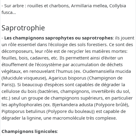
- Sur arbre : rouilles et charbons, Armillaria mellea, Collybia
fusca…
Saprotrophie
-
Les champignons saprophytes ou saprotrophes
: ils jouent
un rôle essentiel dans l'écologie des sols forestiers. Ce sont des
décomposeurs, leur rôle est de recycler les matières mortes:
feuilles, bois, cadavres, etc. Ils permettent ainsi d'éviter un
étouffement de l'écosystème par accumulation de déchets
végétaux, en renouvelant l'humus (ex. Oudemansiella mucida
(Mucidule visqueuse), Agaricus bisporus (Champignon de
Paris)). Si beaucoup d’espèces sont capables de dégrader la
cellulose du bois (bactéries, champignons, invertébrés du sol,
etc.) seul un groupe de champignons supérieurs, en particulier
les aphyllophorales (ex. Bjerkandera adusta (Polypore brûlé),
Piptoporus betulinus (Polypore du bouleau)) est capable de
dégrader la lignine, une macromolécule très complexe.
Champignons lignicoles
: