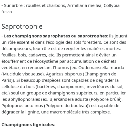
- Sur arbre : rouilles et charbons, Armillaria mellea, Collybia
fusca…
Saprotrophie
-
Les champignons saprophytes ou saprotrophes
: ils jouent
un rôle essentiel dans l'écologie des sols forestiers. Ce sont des
décomposeurs, leur rôle est de recycler les matières mortes:
feuilles, bois, cadavres, etc. Ils permettent ainsi d'éviter un
étouffement de l'écosystème par accumulation de déchets
végétaux, en renouvelant l'humus (ex. Oudemansiella mucida
(Mucidule visqueuse), Agaricus bisporus (Champignon de
Paris)). Si beaucoup d’espèces sont capables de dégrader la
cellulose du bois (bactéries, champignons, invertébrés du sol,
etc.) seul un groupe de champignons supérieurs, en particulier
les aphyllophorales (ex. Bjerkandera adusta (Polypore brûlé),
Piptoporus betulinus (Polypore du bouleau)) est capable de
dégrader la lignine, une macromolécule très complexe.
Champignons lignicoles
: