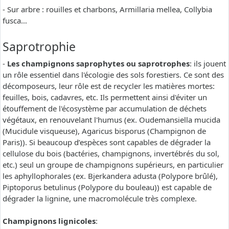
- Sur arbre : rouilles et charbons, Armillaria mellea, Collybia
fusca…
Saprotrophie
-
Les champignons saprophytes ou saprotrophes
: ils jouent
un rôle essentiel dans l'écologie des sols forestiers. Ce sont des
décomposeurs, leur rôle est de recycler les matières mortes:
feuilles, bois, cadavres, etc. Ils permettent ainsi d'éviter un
étouffement de l'écosystème par accumulation de déchets
végétaux, en renouvelant l'humus (ex. Oudemansiella mucida
(Mucidule visqueuse), Agaricus bisporus (Champignon de
Paris)). Si beaucoup d’espèces sont capables de dégrader la
cellulose du bois (bactéries, champignons, invertébrés du sol,
etc.) seul un groupe de champignons supérieurs, en particulier
les aphyllophorales (ex. Bjerkandera adusta (Polypore brûlé),
Piptoporus betulinus (Polypore du bouleau)) est capable de
dégrader la lignine, une macromolécule très complexe.
Champignons lignicoles
: