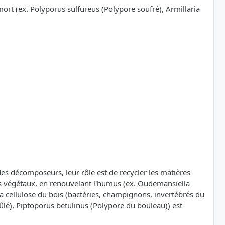
mort (ex. Polyporus sulfureus (Polypore soufré), Armillaria
t des décomposeurs, leur rôle est de recycler les matières
ets végétaux, en renouvelant l'humus (ex. Oudemansiella
 cellulose du bois (bactéries, champignons, invertébrés du
ûlé), Piptoporus betulinus (Polypore du bouleau)) est