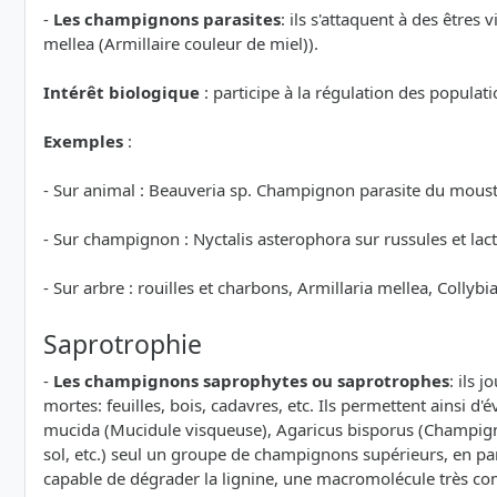
-
Les champignons parasites
: ils s'attaquent à des être
mellea (Armillaire couleur de miel)).
Intérêt biologique
: participe à la régulation des populati
Exemples
:
- Sur animal : Beauveria sp. Champignon parasite du moustiq
- Sur champignon : Nyctalis asterophora sur russules et lac
- Sur arbre : rouilles et charbons, Armillaria mellea, Collyb
Saprotrophie
-
Les champignons saprophytes ou saprotrophes
: ils 
mortes: feuilles, bois, cadavres, etc. Ils permettent ainsi
mucida (Mucidule visqueuse), Agaricus bisporus (Champigno
sol, etc.) seul un groupe de champignons supérieurs, en par
capable de dégrader la lignine, une macromolécule très co