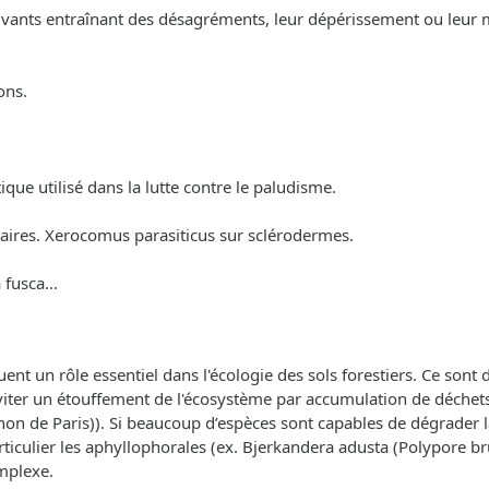
s vivants entraînant des désagréments, leur dépérissement ou leur 
ons.
ue utilisé dans la lutte contre le paludisme.
taires. Xerocomus parasiticus sur sclérodermes.
ia fusca…
jouent un rôle essentiel dans l'écologie des sols forestiers. Ce son
 d'éviter un étouffement de l'écosystème par accumulation de déch
n de Paris)). Si beaucoup d’espèces sont capables de dégrader la
ticulier les aphyllophorales (ex. Bjerkandera adusta (Polypore br
mplexe.