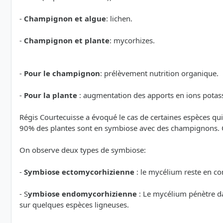
-
Champignon et algue
: lichen.
-
Champignon et plante
: mycorhizes.
-
Pour le champignon
: prélèvement nutrition organique.
-
Pour la plante
: augmentation des apports en ions potassi
Régis Courtecuisse a évoqué le cas de certaines espèces qui 
90% des plantes sont en symbiose avec des champignons. On
On observe deux types de symbiose:
-
Symbiose ectomycorhizienne
: le mycélium reste en co
- S
ymbiose endomycorhizienne
: Le mycélium pénètre da
sur quelques espèces ligneuses.