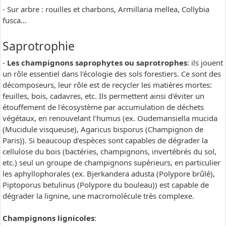
- Sur arbre : rouilles et charbons, Armillaria mellea, Collybia
fusca…
Saprotrophie
-
Les champignons saprophytes ou saprotrophes
: ils jouent
un rôle essentiel dans l'écologie des sols forestiers. Ce sont des
décomposeurs, leur rôle est de recycler les matières mortes:
feuilles, bois, cadavres, etc. Ils permettent ainsi d'éviter un
étouffement de l'écosystème par accumulation de déchets
végétaux, en renouvelant l'humus (ex. Oudemansiella mucida
(Mucidule visqueuse), Agaricus bisporus (Champignon de
Paris)). Si beaucoup d’espèces sont capables de dégrader la
cellulose du bois (bactéries, champignons, invertébrés du sol,
etc.) seul un groupe de champignons supérieurs, en particulier
les aphyllophorales (ex. Bjerkandera adusta (Polypore brûlé),
Piptoporus betulinus (Polypore du bouleau)) est capable de
dégrader la lignine, une macromolécule très complexe.
Champignons lignicoles
: