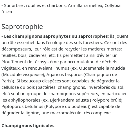
- Sur arbre : rouilles et charbons, Armillaria mellea, Collybia
fusca…
Saprotrophie
-
Les champignons saprophytes ou saprotrophes
: ils jouent
un rôle essentiel dans l'écologie des sols forestiers. Ce sont des
décomposeurs, leur rôle est de recycler les matières mortes:
feuilles, bois, cadavres, etc. Ils permettent ainsi d'éviter un
étouffement de l'écosystème par accumulation de déchets
végétaux, en renouvelant l'humus (ex. Oudemansiella mucida
(Mucidule visqueuse), Agaricus bisporus (Champignon de
Paris)). Si beaucoup d’espèces sont capables de dégrader la
cellulose du bois (bactéries, champignons, invertébrés du sol,
etc.) seul un groupe de champignons supérieurs, en particulier
les aphyllophorales (ex. Bjerkandera adusta (Polypore brûlé),
Piptoporus betulinus (Polypore du bouleau)) est capable de
dégrader la lignine, une macromolécule très complexe.
Champignons lignicoles
: