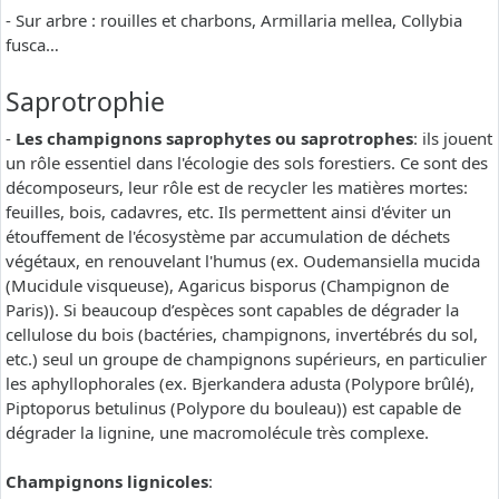
- Sur arbre : rouilles et charbons, Armillaria mellea, Collybia
fusca…
Saprotrophie
-
Les champignons saprophytes ou saprotrophes
: ils jouent
un rôle essentiel dans l'écologie des sols forestiers. Ce sont des
décomposeurs, leur rôle est de recycler les matières mortes:
feuilles, bois, cadavres, etc. Ils permettent ainsi d'éviter un
étouffement de l'écosystème par accumulation de déchets
végétaux, en renouvelant l'humus (ex. Oudemansiella mucida
(Mucidule visqueuse), Agaricus bisporus (Champignon de
Paris)). Si beaucoup d’espèces sont capables de dégrader la
cellulose du bois (bactéries, champignons, invertébrés du sol,
etc.) seul un groupe de champignons supérieurs, en particulier
les aphyllophorales (ex. Bjerkandera adusta (Polypore brûlé),
Piptoporus betulinus (Polypore du bouleau)) est capable de
dégrader la lignine, une macromolécule très complexe.
Champignons lignicoles
: