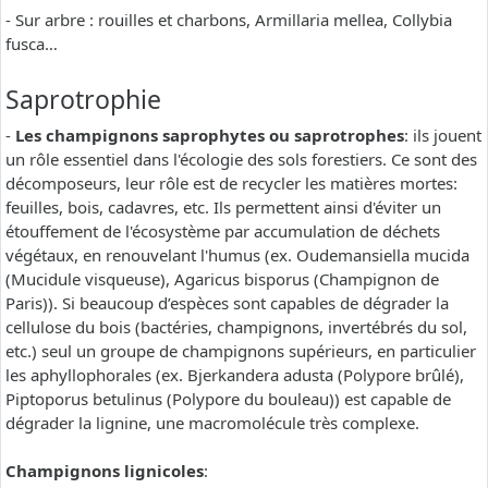
- Sur arbre : rouilles et charbons, Armillaria mellea, Collybia
fusca…
Saprotrophie
-
Les champignons saprophytes ou saprotrophes
: ils jouent
un rôle essentiel dans l'écologie des sols forestiers. Ce sont des
décomposeurs, leur rôle est de recycler les matières mortes:
feuilles, bois, cadavres, etc. Ils permettent ainsi d'éviter un
étouffement de l'écosystème par accumulation de déchets
végétaux, en renouvelant l'humus (ex. Oudemansiella mucida
(Mucidule visqueuse), Agaricus bisporus (Champignon de
Paris)). Si beaucoup d’espèces sont capables de dégrader la
cellulose du bois (bactéries, champignons, invertébrés du sol,
etc.) seul un groupe de champignons supérieurs, en particulier
les aphyllophorales (ex. Bjerkandera adusta (Polypore brûlé),
Piptoporus betulinus (Polypore du bouleau)) est capable de
dégrader la lignine, une macromolécule très complexe.
Champignons lignicoles
: