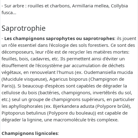
- Sur arbre : rouilles et charbons, Armillaria mellea, Collybia
fusca…
Saprotrophie
-
Les champignons saprophytes ou saprotrophes
: ils jouent
un rôle essentiel dans l'écologie des sols forestiers. Ce sont des
décomposeurs, leur rôle est de recycler les matières mortes:
feuilles, bois, cadavres, etc. Ils permettent ainsi d'éviter un
étouffement de l'écosystème par accumulation de déchets
végétaux, en renouvelant l'humus (ex. Oudemansiella mucida
(Mucidule visqueuse), Agaricus bisporus (Champignon de
Paris)). Si beaucoup d’espèces sont capables de dégrader la
cellulose du bois (bactéries, champignons, invertébrés du sol,
etc.) seul un groupe de champignons supérieurs, en particulier
les aphyllophorales (ex. Bjerkandera adusta (Polypore brûlé),
Piptoporus betulinus (Polypore du bouleau)) est capable de
dégrader la lignine, une macromolécule très complexe.
Champignons lignicoles
: