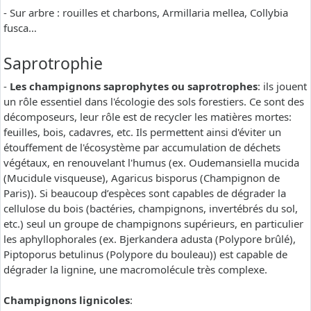
- Sur arbre : rouilles et charbons, Armillaria mellea, Collybia
fusca…
Saprotrophie
-
Les champignons saprophytes ou saprotrophes
: ils jouent
un rôle essentiel dans l'écologie des sols forestiers. Ce sont des
décomposeurs, leur rôle est de recycler les matières mortes:
feuilles, bois, cadavres, etc. Ils permettent ainsi d'éviter un
étouffement de l'écosystème par accumulation de déchets
végétaux, en renouvelant l'humus (ex. Oudemansiella mucida
(Mucidule visqueuse), Agaricus bisporus (Champignon de
Paris)). Si beaucoup d’espèces sont capables de dégrader la
cellulose du bois (bactéries, champignons, invertébrés du sol,
etc.) seul un groupe de champignons supérieurs, en particulier
les aphyllophorales (ex. Bjerkandera adusta (Polypore brûlé),
Piptoporus betulinus (Polypore du bouleau)) est capable de
dégrader la lignine, une macromolécule très complexe.
Champignons lignicoles
: