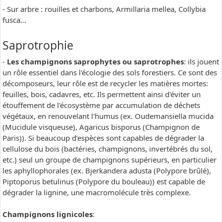
- Sur arbre : rouilles et charbons, Armillaria mellea, Collybia
fusca…
Saprotrophie
-
Les champignons saprophytes ou saprotrophes
: ils jouent
un rôle essentiel dans l'écologie des sols forestiers. Ce sont des
décomposeurs, leur rôle est de recycler les matières mortes:
feuilles, bois, cadavres, etc. Ils permettent ainsi d'éviter un
étouffement de l'écosystème par accumulation de déchets
végétaux, en renouvelant l'humus (ex. Oudemansiella mucida
(Mucidule visqueuse), Agaricus bisporus (Champignon de
Paris)). Si beaucoup d’espèces sont capables de dégrader la
cellulose du bois (bactéries, champignons, invertébrés du sol,
etc.) seul un groupe de champignons supérieurs, en particulier
les aphyllophorales (ex. Bjerkandera adusta (Polypore brûlé),
Piptoporus betulinus (Polypore du bouleau)) est capable de
dégrader la lignine, une macromolécule très complexe.
Champignons lignicoles
: