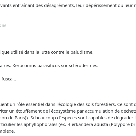
s vivants entraînant des désagréments, leur dépérissement ou leur 
ons.
ue utilisé dans la lutte contre le paludisme.
taires. Xerocomus parasiticus sur sclérodermes.
ia fusca…
jouent un rôle essentiel dans l'écologie des sols forestiers. Ce son
 d'éviter un étouffement de l'écosystème par accumulation de déch
n de Paris)). Si beaucoup d’espèces sont capables de dégrader la
ticulier les aphyllophorales (ex. Bjerkandera adusta (Polypore br
mplexe.