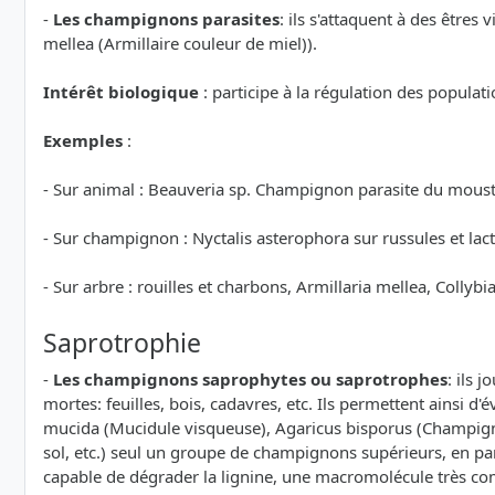
-
Les champignons parasites
: ils s'attaquent à des être
mellea (Armillaire couleur de miel)).
Intérêt biologique
: participe à la régulation des populati
Exemples
:
- Sur animal : Beauveria sp. Champignon parasite du moustiq
- Sur champignon : Nyctalis asterophora sur russules et lac
- Sur arbre : rouilles et charbons, Armillaria mellea, Collyb
Saprotrophie
-
Les champignons saprophytes ou saprotrophes
: ils 
mortes: feuilles, bois, cadavres, etc. Ils permettent ainsi
mucida (Mucidule visqueuse), Agaricus bisporus (Champigno
sol, etc.) seul un groupe de champignons supérieurs, en par
capable de dégrader la lignine, une macromolécule très co