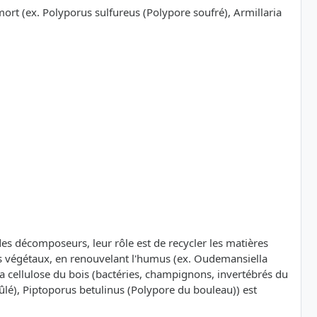
mort (ex. Polyporus sulfureus (Polypore soufré), Armillaria
t des décomposeurs, leur rôle est de recycler les matières
ets végétaux, en renouvelant l'humus (ex. Oudemansiella
 cellulose du bois (bactéries, champignons, invertébrés du
ûlé), Piptoporus betulinus (Polypore du bouleau)) est