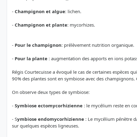
-
Champignon et algue
: lichen.
-
Champignon et plante
: mycorhizes.
-
Pour le champignon
: prélèvement nutrition organique.
-
Pour la plante
: augmentation des apports en ions potassi
Régis Courtecuisse a évoqué le cas de certaines espèces qui 
90% des plantes sont en symbiose avec des champignons. On
On observe deux types de symbiose:
-
Symbiose ectomycorhizienne
: le mycélium reste en co
- S
ymbiose endomycorhizienne
: Le mycélium pénètre da
sur quelques espèces ligneuses.