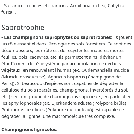
- Sur arbre : rouilles et charbons, Armillaria mellea, Collybia
fusca…
Saprotrophie
-
Les champignons saprophytes ou saprotrophes
: ils jouent
un rôle essentiel dans l'écologie des sols forestiers. Ce sont des
décomposeurs, leur rôle est de recycler les matières mortes:
feuilles, bois, cadavres, etc. Ils permettent ainsi d'éviter un
étouffement de l'écosystème par accumulation de déchets
végétaux, en renouvelant l'humus (ex. Oudemansiella mucida
(Mucidule visqueuse), Agaricus bisporus (Champignon de
Paris)). Si beaucoup d’espèces sont capables de dégrader la
cellulose du bois (bactéries, champignons, invertébrés du sol,
etc.) seul un groupe de champignons supérieurs, en particulier
les aphyllophorales (ex. Bjerkandera adusta (Polypore brûlé),
Piptoporus betulinus (Polypore du bouleau)) est capable de
dégrader la lignine, une macromolécule très complexe.
Champignons lignicoles
: