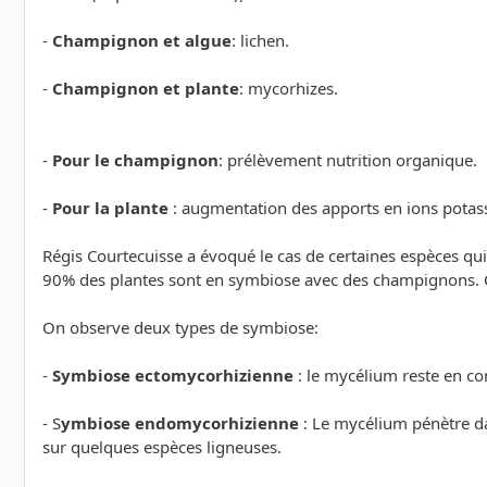
-
Champignon et algue
: lichen.
-
Champignon et plante
: mycorhizes.
-
Pour le champignon
: prélèvement nutrition organique.
-
Pour la plante
: augmentation des apports en ions potassi
Régis Courtecuisse a évoqué le cas de certaines espèces qui 
90% des plantes sont en symbiose avec des champignons. On
On observe deux types de symbiose:
-
Symbiose ectomycorhizienne
: le mycélium reste en co
- S
ymbiose endomycorhizienne
: Le mycélium pénètre da
sur quelques espèces ligneuses.