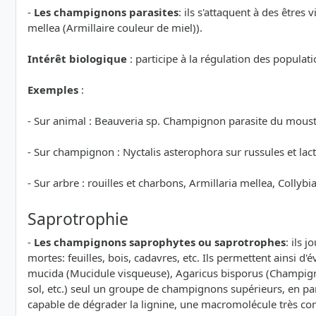
-
Les champignons parasites
: ils s'attaquent à des être
mellea (Armillaire couleur de miel)).
Intérêt biologique
: participe à la régulation des populati
Exemples
:
- Sur animal : Beauveria sp. Champignon parasite du moustiq
- Sur champignon : Nyctalis asterophora sur russules et lac
- Sur arbre : rouilles et charbons, Armillaria mellea, Collyb
Saprotrophie
-
Les champignons saprophytes ou saprotrophes
: ils 
mortes: feuilles, bois, cadavres, etc. Ils permettent ainsi
mucida (Mucidule visqueuse), Agaricus bisporus (Champigno
sol, etc.) seul un groupe de champignons supérieurs, en par
capable de dégrader la lignine, une macromolécule très co