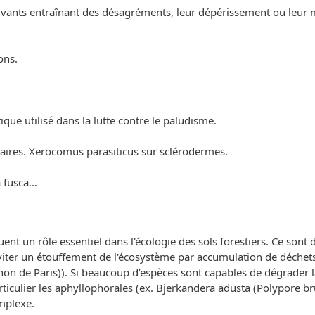
s vivants entraînant des désagréments, leur dépérissement ou leur 
ons.
ue utilisé dans la lutte contre le paludisme.
taires. Xerocomus parasiticus sur sclérodermes.
ia fusca…
jouent un rôle essentiel dans l'écologie des sols forestiers. Ce son
 d'éviter un étouffement de l'écosystème par accumulation de déch
n de Paris)). Si beaucoup d’espèces sont capables de dégrader la
ticulier les aphyllophorales (ex. Bjerkandera adusta (Polypore br
mplexe.