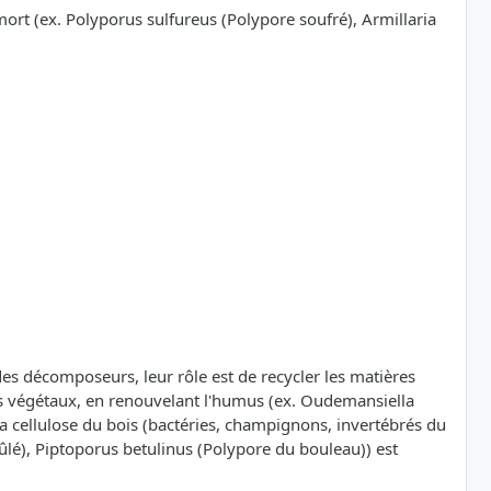
mort (ex. Polyporus sulfureus (Polypore soufré), Armillaria
t des décomposeurs, leur rôle est de recycler les matières
ets végétaux, en renouvelant l'humus (ex. Oudemansiella
 cellulose du bois (bactéries, champignons, invertébrés du
ûlé), Piptoporus betulinus (Polypore du bouleau)) est