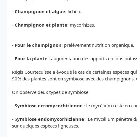
-
Champignon et algue
: lichen.
-
Champignon et plante
: mycorhizes.
-
Pour le champignon
: prélèvement nutrition organique.
-
Pour la plante
: augmentation des apports en ions potassi
Régis Courtecuisse a évoqué le cas de certaines espèces qui 
90% des plantes sont en symbiose avec des champignons. On
On observe deux types de symbiose:
-
Symbiose ectomycorhizienne
: le mycélium reste en co
- S
ymbiose endomycorhizienne
: Le mycélium pénètre da
sur quelques espèces ligneuses.