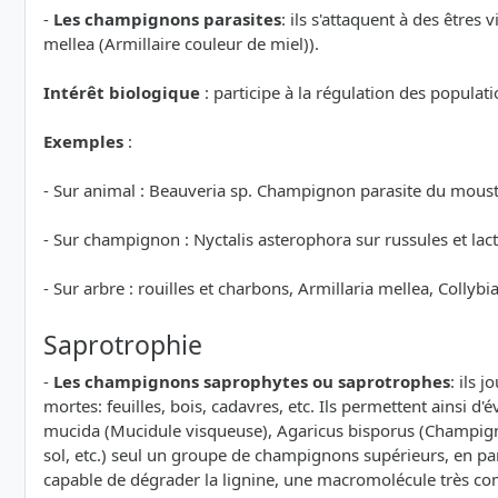
-
Les champignons parasites
: ils s'attaquent à des être
mellea (Armillaire couleur de miel)).
Intérêt biologique
: participe à la régulation des populati
Exemples
:
- Sur animal : Beauveria sp. Champignon parasite du moustiq
- Sur champignon : Nyctalis asterophora sur russules et lac
- Sur arbre : rouilles et charbons, Armillaria mellea, Collyb
Saprotrophie
-
Les champignons saprophytes ou saprotrophes
: ils 
mortes: feuilles, bois, cadavres, etc. Ils permettent ainsi
mucida (Mucidule visqueuse), Agaricus bisporus (Champigno
sol, etc.) seul un groupe de champignons supérieurs, en par
capable de dégrader la lignine, une macromolécule très co