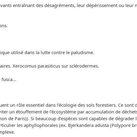
s vivants entraînant des désagréments, leur dépérissement ou leur 
ons.
ue utilisé dans la lutte contre le paludisme.
taires. Xerocomus parasiticus sur sclérodermes.
ia fusca…
jouent un rôle essentiel dans l'écologie des sols forestiers. Ce son
 d'éviter un étouffement de l'écosystème par accumulation de déch
n de Paris)). Si beaucoup d’espèces sont capables de dégrader la
ticulier les aphyllophorales (ex. Bjerkandera adusta (Polypore br
mplexe.