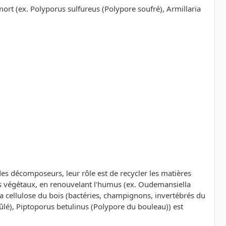
mort (ex. Polyporus sulfureus (Polypore soufré), Armillaria
t des décomposeurs, leur rôle est de recycler les matières
ets végétaux, en renouvelant l'humus (ex. Oudemansiella
 cellulose du bois (bactéries, champignons, invertébrés du
ûlé), Piptoporus betulinus (Polypore du bouleau)) est