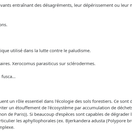
s vivants entraînant des désagréments, leur dépérissement ou leur 
ons.
ue utilisé dans la lutte contre le paludisme.
taires. Xerocomus parasiticus sur sclérodermes.
ia fusca…
jouent un rôle essentiel dans l'écologie des sols forestiers. Ce son
 d'éviter un étouffement de l'écosystème par accumulation de déch
n de Paris)). Si beaucoup d’espèces sont capables de dégrader la
ticulier les aphyllophorales (ex. Bjerkandera adusta (Polypore br
mplexe.