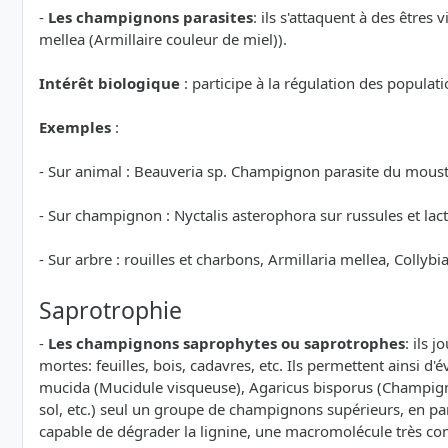
-
Les champignons parasites
: ils s'attaquent à des être
mellea (Armillaire couleur de miel)).
Intérêt biologique
: participe à la régulation des populati
Exemples
:
- Sur animal : Beauveria sp. Champignon parasite du moustiq
- Sur champignon : Nyctalis asterophora sur russules et lac
- Sur arbre : rouilles et charbons, Armillaria mellea, Collyb
Saprotrophie
-
Les champignons saprophytes ou saprotrophes
: ils 
mortes: feuilles, bois, cadavres, etc. Ils permettent ainsi
mucida (Mucidule visqueuse), Agaricus bisporus (Champigno
sol, etc.) seul un groupe de champignons supérieurs, en par
capable de dégrader la lignine, une macromolécule très co