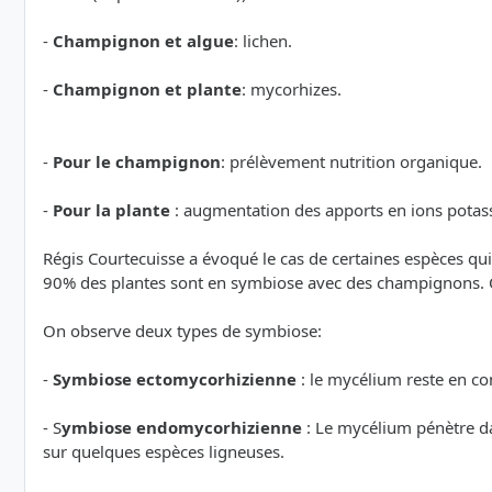
-
Champignon et algue
: lichen.
-
Champignon et plante
: mycorhizes.
-
Pour le champignon
: prélèvement nutrition organique.
-
Pour la plante
: augmentation des apports en ions potassi
Régis Courtecuisse a évoqué le cas de certaines espèces qui 
90% des plantes sont en symbiose avec des champignons. On
On observe deux types de symbiose:
-
Symbiose ectomycorhizienne
: le mycélium reste en co
- S
ymbiose endomycorhizienne
: Le mycélium pénètre da
sur quelques espèces ligneuses.