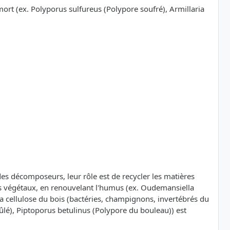
mort (ex. Polyporus sulfureus (Polypore soufré), Armillaria
t des décomposeurs, leur rôle est de recycler les matières
ets végétaux, en renouvelant l'humus (ex. Oudemansiella
 cellulose du bois (bactéries, champignons, invertébrés du
ûlé), Piptoporus betulinus (Polypore du bouleau)) est