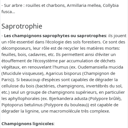
- Sur arbre : rouilles et charbons, Armillaria mellea, Collybia
fusca…
Saprotrophie
-
Les champignons saprophytes ou saprotrophes
: ils jouent
un rôle essentiel dans l'écologie des sols forestiers. Ce sont des
décomposeurs, leur rôle est de recycler les matières mortes:
feuilles, bois, cadavres, etc. Ils permettent ainsi d'éviter un
étouffement de l'écosystème par accumulation de déchets
végétaux, en renouvelant l'humus (ex. Oudemansiella mucida
(Mucidule visqueuse), Agaricus bisporus (Champignon de
Paris)). Si beaucoup d’espèces sont capables de dégrader la
cellulose du bois (bactéries, champignons, invertébrés du sol,
etc.) seul un groupe de champignons supérieurs, en particulier
les aphyllophorales (ex. Bjerkandera adusta (Polypore brûlé),
Piptoporus betulinus (Polypore du bouleau)) est capable de
dégrader la lignine, une macromolécule très complexe.
Champignons lignicoles
: