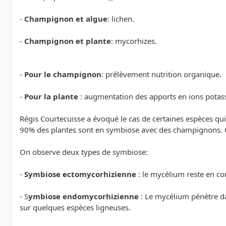
-
Champignon et algue
: lichen.
-
Champignon et plante
: mycorhizes.
-
Pour le champignon
: prélèvement nutrition organique.
-
Pour la plante
: augmentation des apports en ions potassi
Régis Courtecuisse a évoqué le cas de certaines espèces qui 
90% des plantes sont en symbiose avec des champignons. On
On observe deux types de symbiose:
-
Symbiose ectomycorhizienne
: le mycélium reste en co
- S
ymbiose endomycorhizienne
: Le mycélium pénètre da
sur quelques espèces ligneuses.