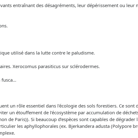
s vivants entraînant des désagréments, leur dépérissement ou leur 
ons.
ue utilisé dans la lutte contre le paludisme.
taires. Xerocomus parasiticus sur sclérodermes.
ia fusca…
jouent un rôle essentiel dans l'écologie des sols forestiers. Ce son
 d'éviter un étouffement de l'écosystème par accumulation de déch
n de Paris)). Si beaucoup d’espèces sont capables de dégrader la
ticulier les aphyllophorales (ex. Bjerkandera adusta (Polypore br
mplexe.