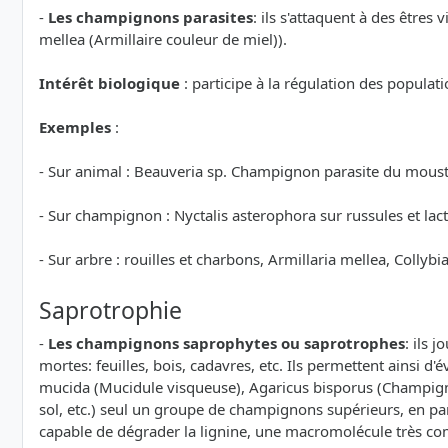
-
Les champignons parasites
: ils s'attaquent à des être
mellea (Armillaire couleur de miel)).
Intérêt biologique
: participe à la régulation des populati
Exemples
:
- Sur animal : Beauveria sp. Champignon parasite du moustiq
- Sur champignon : Nyctalis asterophora sur russules et lac
- Sur arbre : rouilles et charbons, Armillaria mellea, Collyb
Saprotrophie
-
Les champignons saprophytes ou saprotrophes
: ils 
mortes: feuilles, bois, cadavres, etc. Ils permettent ainsi
mucida (Mucidule visqueuse), Agaricus bisporus (Champigno
sol, etc.) seul un groupe de champignons supérieurs, en par
capable de dégrader la lignine, une macromolécule très co