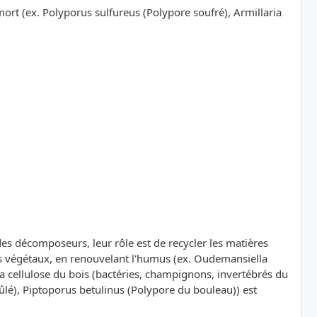
mort (ex. Polyporus sulfureus (Polypore soufré), Armillaria
t des décomposeurs, leur rôle est de recycler les matières
ets végétaux, en renouvelant l'humus (ex. Oudemansiella
 cellulose du bois (bactéries, champignons, invertébrés du
ûlé), Piptoporus betulinus (Polypore du bouleau)) est