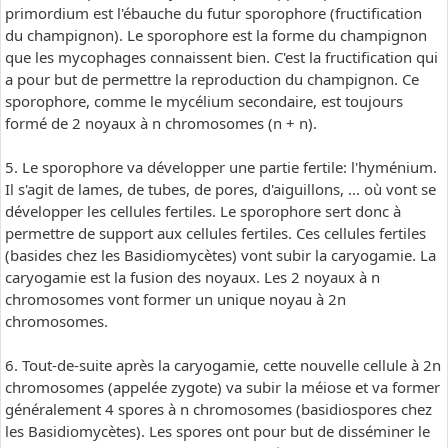
primordium est l'ébauche du futur sporophore (fructification
du champignon). Le sporophore est la forme du champignon
que les mycophages connaissent bien. C'est la fructification qui
a pour but de permettre la reproduction du champignon. Ce
sporophore, comme le mycélium secondaire, est toujours
formé de 2 noyaux à n chromosomes (n + n).
5. Le sporophore va développer une partie fertile: l'hyménium.
Il s'agit de lames, de tubes, de pores, d'aiguillons, ... où vont se
développer les cellules fertiles. Le sporophore sert donc à
permettre de support aux cellules fertiles. Ces cellules fertiles
(basides chez les Basidiomycètes) vont subir la caryogamie. La
caryogamie est la fusion des noyaux. Les 2 noyaux à n
chromosomes vont former un unique noyau à 2n
chromosomes.
6. Tout-de-suite après la caryogamie, cette nouvelle cellule à 2n
chromosomes (appelée zygote) va subir la méiose et va former
généralement 4 spores à n chromosomes (basidiospores chez
les Basidiomycètes). Les spores ont pour but de disséminer le