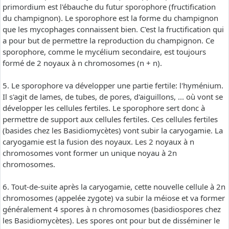
primordium est l'ébauche du futur sporophore (fructification
du champignon). Le sporophore est la forme du champignon
que les mycophages connaissent bien. C'est la fructification qui
a pour but de permettre la reproduction du champignon. Ce
sporophore, comme le mycélium secondaire, est toujours
formé de 2 noyaux à n chromosomes (n + n).
5. Le sporophore va développer une partie fertile: l'hyménium.
Il s'agit de lames, de tubes, de pores, d'aiguillons, ... où vont se
développer les cellules fertiles. Le sporophore sert donc à
permettre de support aux cellules fertiles. Ces cellules fertiles
(basides chez les Basidiomycètes) vont subir la caryogamie. La
caryogamie est la fusion des noyaux. Les 2 noyaux à n
chromosomes vont former un unique noyau à 2n
chromosomes.
6. Tout-de-suite après la caryogamie, cette nouvelle cellule à 2n
chromosomes (appelée zygote) va subir la méiose et va former
généralement 4 spores à n chromosomes (basidiospores chez
les Basidiomycètes). Les spores ont pour but de disséminer le