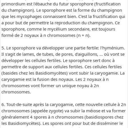
primordium est l'ébauche du futur sporophore (fructification
du champignon). Le sporophore est la forme du champignon
que les mycophages connaissent bien. C'est la fructification qui
a pour but de permettre la reproduction du champignon. Ce
sporophore, comme le mycélium secondaire, est toujours
formé de 2 noyaux à n chromosomes (n + n).
5. Le sporophore va développer une partie fertile: l'hyménium.
Il s'agit de lames, de tubes, de pores, d'aiguillons, ... où vont se
développer les cellules fertiles. Le sporophore sert donc à
permettre de support aux cellules fertiles. Ces cellules fertiles
(basides chez les Basidiomycètes) vont subir la caryogamie. La
caryogamie est la fusion des noyaux. Les 2 noyaux à n
chromosomes vont former un unique noyau à 2n
chromosomes.
6. Tout-de-suite après la caryogamie, cette nouvelle cellule à 2n
chromosomes (appelée zygote) va subir la méiose et va former
généralement 4 spores à n chromosomes (basidiospores chez
les Basidiomycètes). Les spores ont pour but de disséminer le