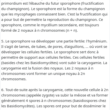
primordium est l'ébauche du futur sporophore (fructification
du champignon). Le sporophore est la forme du champignon
que les mycophages connaissent bien. C'est la fructification qui
a pour but de permettre la reproduction du champignon. Ce
sporophore, comme le mycélium secondaire, est toujours
formé de 2 noyaux à n chromosomes (n + n).
5. Le sporophore va développer une partie fertile: l'hyménium.
Il s'agit de lames, de tubes, de pores, d'aiguillons, ... où vont se
développer les cellules fertiles. Le sporophore sert donc à
permettre de support aux cellules fertiles. Ces cellules fertiles
(basides chez les Basidiomycètes) vont subir la caryogamie. La
caryogamie est la fusion des noyaux. Les 2 noyaux à n
chromosomes vont former un unique noyau à 2n
chromosomes.
6. Tout-de-suite après la caryogamie, cette nouvelle cellule à 2n
chromosomes (appelée zygote) va subir la méiose et va former
généralement 4 spores à n chromosomes (basidiospores chez
les Basidiomycètes). Les spores ont pour but de disséminer le