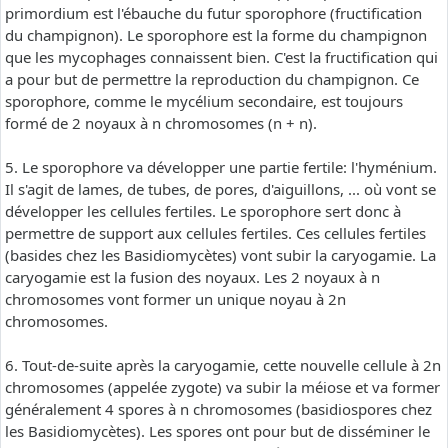
primordium est l'ébauche du futur sporophore (fructification
du champignon). Le sporophore est la forme du champignon
que les mycophages connaissent bien. C'est la fructification qui
a pour but de permettre la reproduction du champignon. Ce
sporophore, comme le mycélium secondaire, est toujours
formé de 2 noyaux à n chromosomes (n + n).
5. Le sporophore va développer une partie fertile: l'hyménium.
Il s'agit de lames, de tubes, de pores, d'aiguillons, ... où vont se
développer les cellules fertiles. Le sporophore sert donc à
permettre de support aux cellules fertiles. Ces cellules fertiles
(basides chez les Basidiomycètes) vont subir la caryogamie. La
caryogamie est la fusion des noyaux. Les 2 noyaux à n
chromosomes vont former un unique noyau à 2n
chromosomes.
6. Tout-de-suite après la caryogamie, cette nouvelle cellule à 2n
chromosomes (appelée zygote) va subir la méiose et va former
généralement 4 spores à n chromosomes (basidiospores chez
les Basidiomycètes). Les spores ont pour but de disséminer le