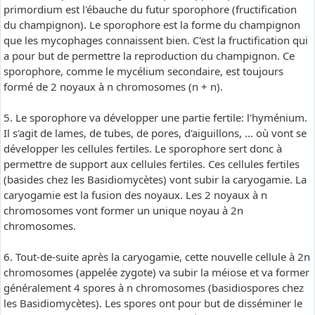
primordium est l'ébauche du futur sporophore (fructification
du champignon). Le sporophore est la forme du champignon
que les mycophages connaissent bien. C'est la fructification qui
a pour but de permettre la reproduction du champignon. Ce
sporophore, comme le mycélium secondaire, est toujours
formé de 2 noyaux à n chromosomes (n + n).
5. Le sporophore va développer une partie fertile: l'hyménium.
Il s'agit de lames, de tubes, de pores, d'aiguillons, ... où vont se
développer les cellules fertiles. Le sporophore sert donc à
permettre de support aux cellules fertiles. Ces cellules fertiles
(basides chez les Basidiomycètes) vont subir la caryogamie. La
caryogamie est la fusion des noyaux. Les 2 noyaux à n
chromosomes vont former un unique noyau à 2n
chromosomes.
6. Tout-de-suite après la caryogamie, cette nouvelle cellule à 2n
chromosomes (appelée zygote) va subir la méiose et va former
généralement 4 spores à n chromosomes (basidiospores chez
les Basidiomycètes). Les spores ont pour but de disséminer le