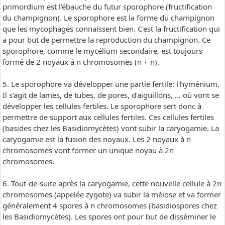
primordium est l'ébauche du futur sporophore (fructification
du champignon). Le sporophore est la forme du champignon
que les mycophages connaissent bien. C'est la fructification qui
a pour but de permettre la reproduction du champignon. Ce
sporophore, comme le mycélium secondaire, est toujours
formé de 2 noyaux à n chromosomes (n + n).
5. Le sporophore va développer une partie fertile: l'hyménium.
Il s'agit de lames, de tubes, de pores, d'aiguillons, ... où vont se
développer les cellules fertiles. Le sporophore sert donc à
permettre de support aux cellules fertiles. Ces cellules fertiles
(basides chez les Basidiomycètes) vont subir la caryogamie. La
caryogamie est la fusion des noyaux. Les 2 noyaux à n
chromosomes vont former un unique noyau à 2n
chromosomes.
6. Tout-de-suite après la caryogamie, cette nouvelle cellule à 2n
chromosomes (appelée zygote) va subir la méiose et va former
généralement 4 spores à n chromosomes (basidiospores chez
les Basidiomycètes). Les spores ont pour but de disséminer le