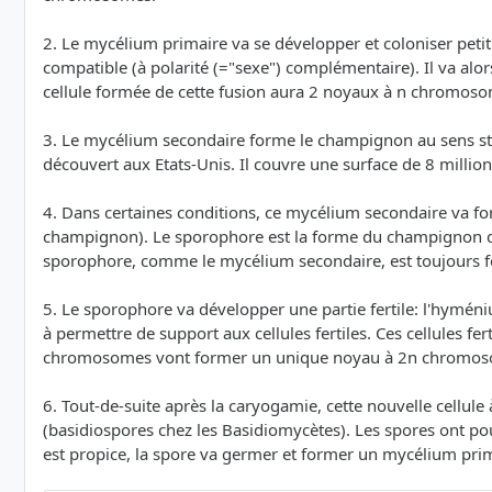
2. Le mycélium primaire va se développer et coloniser peti
compatible (à polarité (="sexe") complémentaire). Il va al
cellule formée de cette fusion aura 2 noyaux à n chromosome
3. Le mycélium secondaire forme le champignon au sens st
découvert aux Etats-Unis. Il couvre une surface de 8 millio
4. Dans certaines conditions, ce mycélium secondaire va f
champignon). Le sporophore est la forme du champignon que
sporophore, comme le mycélium secondaire, est toujours 
5. Le sporophore va développer une partie fertile: l'hyménium
à permettre de support aux cellules fertiles. Ces cellules f
chromosomes vont former un unique noyau à 2n chromos
6. Tout-de-suite après la caryogamie, cette nouvelle cell
(basidiospores chez les Basidiomycètes). Les spores ont pou
est propice, la spore va germer et former un mycélium prima