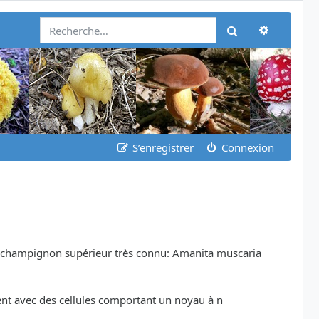
Recherch
Rechercher
S’enregistrer
Connexion
'un champignon supérieur très connu: Amanita muscaria
ent avec des cellules comportant un noyau à n