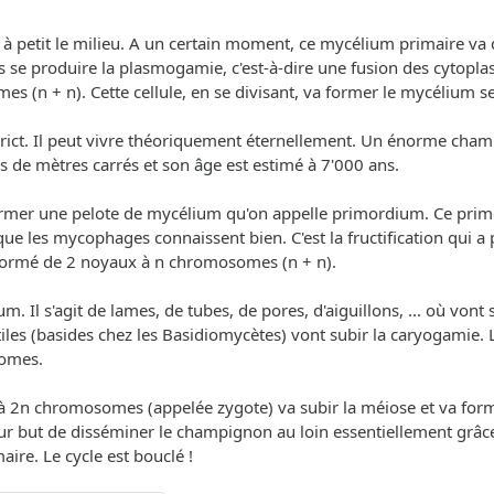
t à petit le milieu. A un certain moment, ce mycélium primaire 
ors se produire la plasmogamie, c'est-à-dire une fusion des cytop
s (n + n). Cette cellule, en se divisant, va former le mycélium s
rict. Il peut vivre théoriquement éternellement. Un énorme cha
ns de mètres carrés et son âge est estimé à 7'000 ans.
ormer une pelote de mycélium qu'on appelle primordium. Ce primo
 les mycophages connaissent bien. C'est la fructification qui a
formé de 2 noyaux à n chromosomes (n + n).
. Il s'agit de lames, de tubes, de pores, d'aiguillons, ... où vont 
ertiles (basides chez les Basidiomycètes) vont subir la caryogamie
omes.
ule à 2n chromosomes (appelée zygote) va subir la méiose et va 
r but de disséminer le champignon au loin essentiellement grâce a
ire. Le cycle est bouclé !