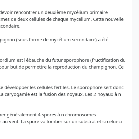
va devoir rencontrer un deuxième mycélium primaire
lasmes de deux cellules de chaque mycélium. Cette nouvelle
econdaire.
mpignon (sous forme de mycélium secondaire) a été
rdium est l'ébauche du futur sporophore (fructification du
 pour but de permettre la reproduction du champignon. Ce
se développer les cellules fertiles. Le sporophore sert donc
. La caryogamie est la fusion des noyaux. Les 2 noyaux à n
former généralement 4 spores à n chromosomes
u vent. La spore va tomber sur un substrat et si celui-ci