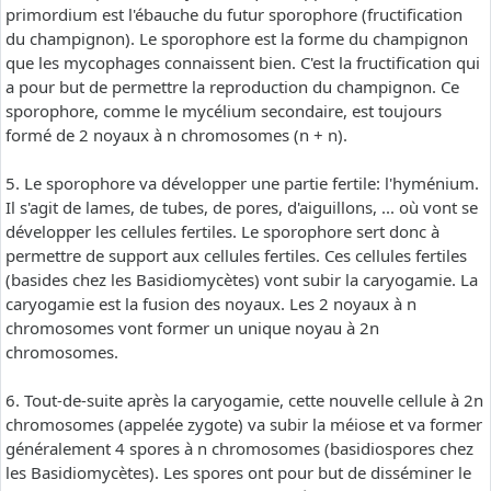
primordium est l'ébauche du futur sporophore (fructification
du champignon). Le sporophore est la forme du champignon
que les mycophages connaissent bien. C'est la fructification qui
a pour but de permettre la reproduction du champignon. Ce
sporophore, comme le mycélium secondaire, est toujours
formé de 2 noyaux à n chromosomes (n + n).
5. Le sporophore va développer une partie fertile: l'hyménium.
Il s'agit de lames, de tubes, de pores, d'aiguillons, ... où vont se
développer les cellules fertiles. Le sporophore sert donc à
permettre de support aux cellules fertiles. Ces cellules fertiles
(basides chez les Basidiomycètes) vont subir la caryogamie. La
caryogamie est la fusion des noyaux. Les 2 noyaux à n
chromosomes vont former un unique noyau à 2n
chromosomes.
6. Tout-de-suite après la caryogamie, cette nouvelle cellule à 2n
chromosomes (appelée zygote) va subir la méiose et va former
généralement 4 spores à n chromosomes (basidiospores chez
les Basidiomycètes). Les spores ont pour but de disséminer le