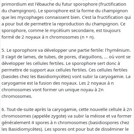
primordium est l'ébauche du futur sporophore (fructification
du champignon). Le sporophore est la forme du champignon
que les mycophages connaissent bien. C'est la fructification qui
a pour but de permettre la reproduction du champignon. Ce
sporophore, comme le mycélium secondaire, est toujours
formé de 2 noyaux à n chromosomes (n + n).
5. Le sporophore va développer une partie fertile: l'hyménium.
Il s'agit de lames, de tubes, de pores, d'aiguillons, ... où vont se
développer les cellules fertiles. Le sporophore sert donc à
permettre de support aux cellules fertiles. Ces cellules fertiles
(basides chez les Basidiomycètes) vont subir la caryogamie. La
caryogamie est la fusion des noyaux. Les 2 noyaux à n
chromosomes vont former un unique noyau à 2n
chromosomes.
6. Tout-de-suite après la caryogamie, cette nouvelle cellule à 2n
chromosomes (appelée zygote) va subir la méiose et va former
généralement 4 spores à n chromosomes (basidiospores chez
les Basidiomycètes). Les spores ont pour but de disséminer le