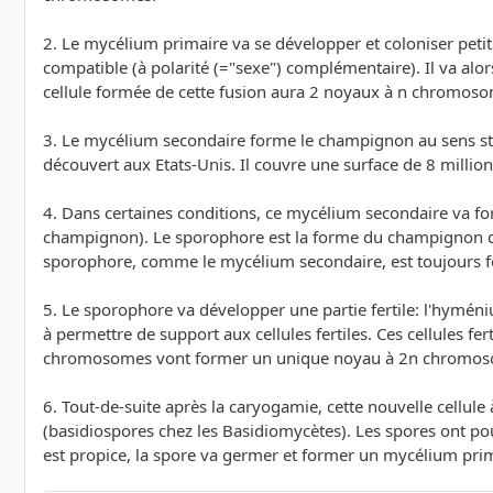
2. Le mycélium primaire va se développer et coloniser peti
compatible (à polarité (="sexe") complémentaire). Il va al
cellule formée de cette fusion aura 2 noyaux à n chromosome
3. Le mycélium secondaire forme le champignon au sens st
découvert aux Etats-Unis. Il couvre une surface de 8 millio
4. Dans certaines conditions, ce mycélium secondaire va f
champignon). Le sporophore est la forme du champignon que
sporophore, comme le mycélium secondaire, est toujours 
5. Le sporophore va développer une partie fertile: l'hyménium
à permettre de support aux cellules fertiles. Ces cellules f
chromosomes vont former un unique noyau à 2n chromos
6. Tout-de-suite après la caryogamie, cette nouvelle cell
(basidiospores chez les Basidiomycètes). Les spores ont pou
est propice, la spore va germer et former un mycélium prima