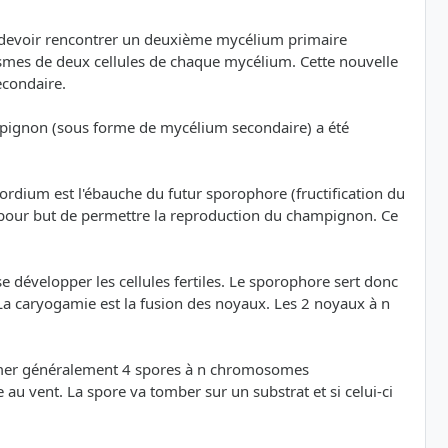
va devoir rencontrer un deuxième mycélium primaire
lasmes de deux cellules de chaque mycélium. Cette nouvelle
econdaire.
mpignon (sous forme de mycélium secondaire) a été
rdium est l'ébauche du futur sporophore (fructification du
 pour but de permettre la reproduction du champignon. Ce
se développer les cellules fertiles. Le sporophore sert donc
. La caryogamie est la fusion des noyaux. Les 2 noyaux à n
former généralement 4 spores à n chromosomes
u vent. La spore va tomber sur un substrat et si celui-ci