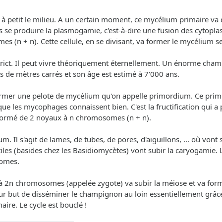
t à petit le milieu. A un certain moment, ce mycélium primaire 
ors se produire la plasmogamie, c'est-à-dire une fusion des cytop
s (n + n). Cette cellule, en se divisant, va former le mycélium s
rict. Il peut vivre théoriquement éternellement. Un énorme cha
ns de mètres carrés et son âge est estimé à 7'000 ans.
ormer une pelote de mycélium qu'on appelle primordium. Ce primo
 les mycophages connaissent bien. C'est la fructification qui a
formé de 2 noyaux à n chromosomes (n + n).
. Il s'agit de lames, de tubes, de pores, d'aiguillons, ... où vont 
ertiles (basides chez les Basidiomycètes) vont subir la caryogamie
omes.
ule à 2n chromosomes (appelée zygote) va subir la méiose et va 
r but de disséminer le champignon au loin essentiellement grâce a
ire. Le cycle est bouclé !