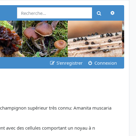
Recherch
Rechercher
S’enregistrer
Connexion
'un champignon supérieur très connu: Amanita muscaria
ent avec des cellules comportant un noyau à n