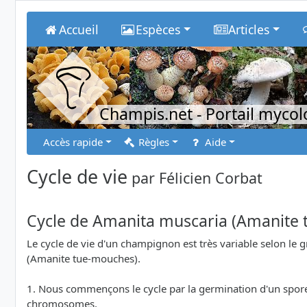
Accueil
Espèces
Articles
Champis.net
- Portail myco
Accès rapide
Règles
Aide
Cycle de vie
par
Félicien Corbat
Cycle de Amanita muscaria (Amanite
Le cycle de vie d'un champignon est très variable selon le
(Amanite tue-mouches).
1. Nous commençons le cycle par la germination d'un spore.
chromosomes.