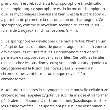
primordium est l'ébauche du futur sporophore (fructification
du champignon). Le sporophore est la forme du champignon
que les mycophages connaissent bien. C'est la fructification qui
a pour but de permettre la reproduction du champignon. Ce
sporophore, comme le mycélium secondaire, est toujours
formé de 2 noyaux à n chromosomes (n + n).
5. Le sporophore va développer une partie fertile: l'hyménium.
Il s'agit de lames, de tubes, de pores, d'aiguillons, ... où vont se
développer les cellules fertiles. Le sporophore sert donc à
permettre de support aux cellules fertiles. Ces cellules fertiles
(basides chez les Basidiomycètes) vont subir la caryogamie. La
caryogamie est la fusion des noyaux. Les 2 noyaux à n
chromosomes vont former un unique noyau à 2n
chromosomes.
6. Tout-de-suite après la caryogamie, cette nouvelle cellule à 2n
chromosomes (appelée zygote) va subir la méiose et va former
généralement 4 spores à n chromosomes (basidiospores chez
les Basidiomycètes). Les spores ont pour but de disséminer le