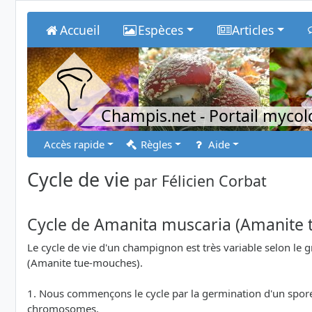
Accueil
Espèces
Articles
Champis.net
- Portail myco
Accès rapide
Règles
Aide
Cycle de vie
par
Félicien Corbat
Cycle de Amanita muscaria (Amanite
Le cycle de vie d'un champignon est très variable selon le
(Amanite tue-mouches).
1. Nous commençons le cycle par la germination d'un spore.
chromosomes.