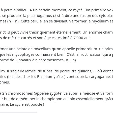
t à petit le milieu. A un certain moment, ce mycélium primaire 
ors se produire la plasmogamie, c'est-à-dire une fusion des cytop
s (n + n). Cette cellule, en se divisant, va former le mycélium s
rict. Il peut vivre théoriquement éternellement. Un énorme cha
ns de mètres carrés et son âge est estimé à 7'000 ans.
ormer une pelote de mycélium qu'on appelle primordium. Ce primo
 les mycophages connaissent bien. C'est la fructification qui a
formé de 2 noyaux à n chromosomes (n + n).
. Il s'agit de lames, de tubes, de pores, d'aiguillons, ... où vont 
ertiles (basides chez les Basidiomycètes) vont subir la caryogamie
omes.
ule à 2n chromosomes (appelée zygote) va subir la méiose et va 
r but de disséminer le champignon au loin essentiellement grâce a
ire. Le cycle est bouclé !