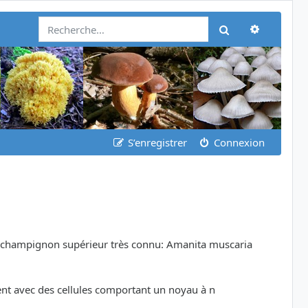
Recherch
Rechercher
S’enregistrer
Connexion
'un champignon supérieur très connu: Amanita muscaria
ent avec des cellules comportant un noyau à n