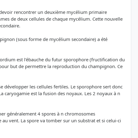
va devoir rencontrer un deuxième mycélium primaire
lasmes de deux cellules de chaque mycélium. Cette nouvelle
econdaire.
mpignon (sous forme de mycélium secondaire) a été
rdium est l'ébauche du futur sporophore (fructification du
 pour but de permettre la reproduction du champignon. Ce
se développer les cellules fertiles. Le sporophore sert donc
. La caryogamie est la fusion des noyaux. Les 2 noyaux à n
former généralement 4 spores à n chromosomes
u vent. La spore va tomber sur un substrat et si celui-ci