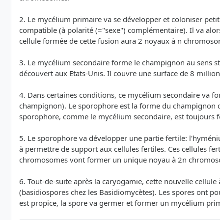
2. Le mycélium primaire va se développer et coloniser peti
compatible (à polarité (="sexe") complémentaire). Il va al
cellule formée de cette fusion aura 2 noyaux à n chromosome
3. Le mycélium secondaire forme le champignon au sens st
découvert aux Etats-Unis. Il couvre une surface de 8 millio
4. Dans certaines conditions, ce mycélium secondaire va f
champignon). Le sporophore est la forme du champignon que
sporophore, comme le mycélium secondaire, est toujours 
5. Le sporophore va développer une partie fertile: l'hyménium
à permettre de support aux cellules fertiles. Ces cellules f
chromosomes vont former un unique noyau à 2n chromos
6. Tout-de-suite après la caryogamie, cette nouvelle cell
(basidiospores chez les Basidiomycètes). Les spores ont pou
est propice, la spore va germer et former un mycélium prima