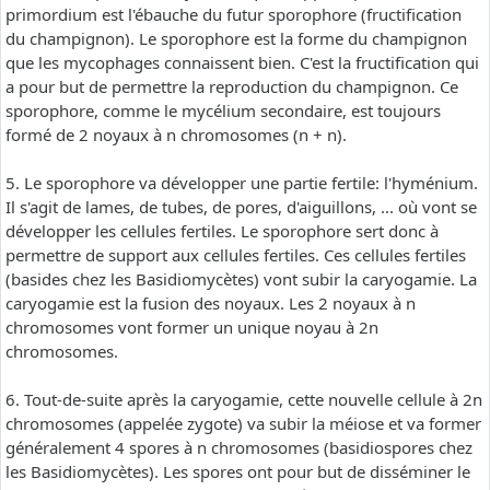
primordium est l'ébauche du futur sporophore (fructification
du champignon). Le sporophore est la forme du champignon
que les mycophages connaissent bien. C'est la fructification qui
a pour but de permettre la reproduction du champignon. Ce
sporophore, comme le mycélium secondaire, est toujours
formé de 2 noyaux à n chromosomes (n + n).
5. Le sporophore va développer une partie fertile: l'hyménium.
Il s'agit de lames, de tubes, de pores, d'aiguillons, ... où vont se
développer les cellules fertiles. Le sporophore sert donc à
permettre de support aux cellules fertiles. Ces cellules fertiles
(basides chez les Basidiomycètes) vont subir la caryogamie. La
caryogamie est la fusion des noyaux. Les 2 noyaux à n
chromosomes vont former un unique noyau à 2n
chromosomes.
6. Tout-de-suite après la caryogamie, cette nouvelle cellule à 2n
chromosomes (appelée zygote) va subir la méiose et va former
généralement 4 spores à n chromosomes (basidiospores chez
les Basidiomycètes). Les spores ont pour but de disséminer le