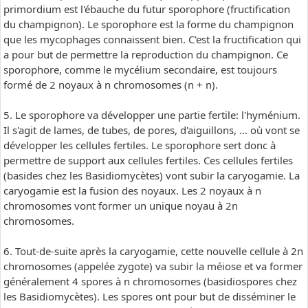
primordium est l'ébauche du futur sporophore (fructification
du champignon). Le sporophore est la forme du champignon
que les mycophages connaissent bien. C'est la fructification qui
a pour but de permettre la reproduction du champignon. Ce
sporophore, comme le mycélium secondaire, est toujours
formé de 2 noyaux à n chromosomes (n + n).
5. Le sporophore va développer une partie fertile: l'hyménium.
Il s'agit de lames, de tubes, de pores, d'aiguillons, ... où vont se
développer les cellules fertiles. Le sporophore sert donc à
permettre de support aux cellules fertiles. Ces cellules fertiles
(basides chez les Basidiomycètes) vont subir la caryogamie. La
caryogamie est la fusion des noyaux. Les 2 noyaux à n
chromosomes vont former un unique noyau à 2n
chromosomes.
6. Tout-de-suite après la caryogamie, cette nouvelle cellule à 2n
chromosomes (appelée zygote) va subir la méiose et va former
généralement 4 spores à n chromosomes (basidiospores chez
les Basidiomycètes). Les spores ont pour but de disséminer le