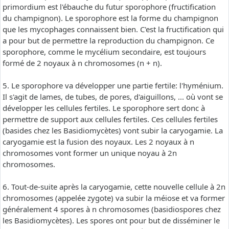
primordium est l'ébauche du futur sporophore (fructification
du champignon). Le sporophore est la forme du champignon
que les mycophages connaissent bien. C'est la fructification qui
a pour but de permettre la reproduction du champignon. Ce
sporophore, comme le mycélium secondaire, est toujours
formé de 2 noyaux à n chromosomes (n + n).
5. Le sporophore va développer une partie fertile: l'hyménium.
Il s'agit de lames, de tubes, de pores, d'aiguillons, ... où vont se
développer les cellules fertiles. Le sporophore sert donc à
permettre de support aux cellules fertiles. Ces cellules fertiles
(basides chez les Basidiomycètes) vont subir la caryogamie. La
caryogamie est la fusion des noyaux. Les 2 noyaux à n
chromosomes vont former un unique noyau à 2n
chromosomes.
6. Tout-de-suite après la caryogamie, cette nouvelle cellule à 2n
chromosomes (appelée zygote) va subir la méiose et va former
généralement 4 spores à n chromosomes (basidiospores chez
les Basidiomycètes). Les spores ont pour but de disséminer le