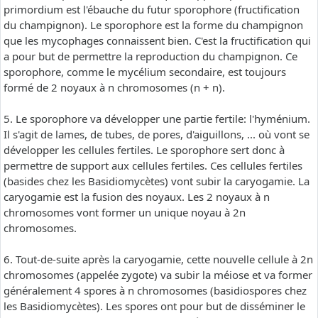
primordium est l'ébauche du futur sporophore (fructification
du champignon). Le sporophore est la forme du champignon
que les mycophages connaissent bien. C'est la fructification qui
a pour but de permettre la reproduction du champignon. Ce
sporophore, comme le mycélium secondaire, est toujours
formé de 2 noyaux à n chromosomes (n + n).
5. Le sporophore va développer une partie fertile: l'hyménium.
Il s'agit de lames, de tubes, de pores, d'aiguillons, ... où vont se
développer les cellules fertiles. Le sporophore sert donc à
permettre de support aux cellules fertiles. Ces cellules fertiles
(basides chez les Basidiomycètes) vont subir la caryogamie. La
caryogamie est la fusion des noyaux. Les 2 noyaux à n
chromosomes vont former un unique noyau à 2n
chromosomes.
6. Tout-de-suite après la caryogamie, cette nouvelle cellule à 2n
chromosomes (appelée zygote) va subir la méiose et va former
généralement 4 spores à n chromosomes (basidiospores chez
les Basidiomycètes). Les spores ont pour but de disséminer le