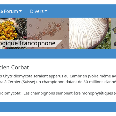
Forum
Divers
logique francophone
icien Corbat
des Chytridiomycota seraient apparus au Cambrien (voire même av
ma à Cernier (Suisse) un champignon datant de 30 millions d'anné
tridiomycota). Les champignons semblent être monophylétiques (