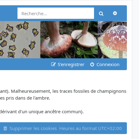
Recherch
Rechercher
S’enregistrer
Connexion
ant). Malheureusement, les traces fossiles de champignons
es pris dans de l'ambre.
dérivant d'un unique ancêtre commun).
Supprimer les cookies
Heures au format
UTC+02:00