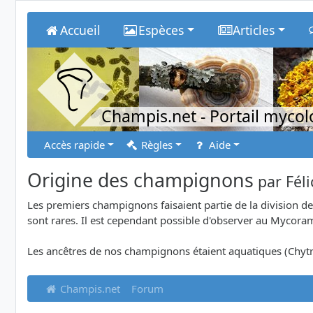
Accueil
Espèces
Articles
Champis.net
- Portail myco
Accès rapide
Règles
Aide
Origine des champignons
par
Fél
Les premiers champignons faisaient partie de la division 
sont rares. Il est cependant possible d'observer au Mycora
Les ancêtres de nos champignons étaient aquatiques (Chy
Champis.net
Forum