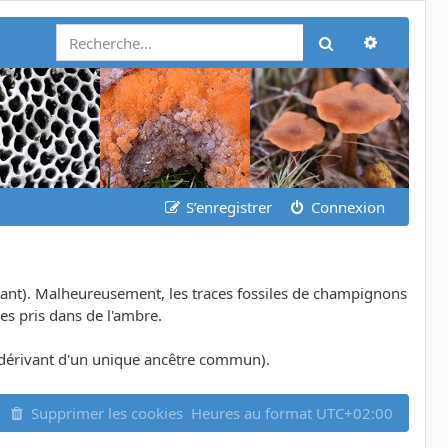
Recherch
Rechercher
S’enregistrer
Connexion
ant). Malheureusement, les traces fossiles de champignons
es pris dans de l'ambre.
dérivant d'un unique ancêtre commun).
Supprimer les cookies
Heures au format
UTC+02:00