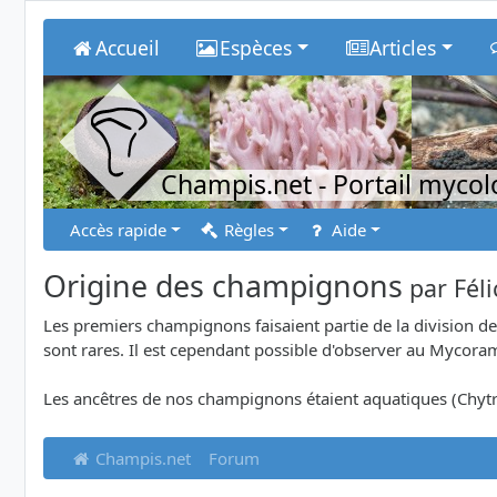
Accueil
Espèces
Articles
Champis.net
- Portail myco
Accès rapide
Règles
Aide
Origine des champignons
par
Fél
Les premiers champignons faisaient partie de la division 
sont rares. Il est cependant possible d'observer au Mycora
Les ancêtres de nos champignons étaient aquatiques (Chy
Champis.net
Forum