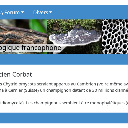
Forum
Divers
logique francophone
icien Corbat
des Chytridiomycota seraient apparus au Cambrien (voire même av
ma à Cernier (Suisse) un champignon datant de 30 millions d'anné
tridiomycota). Les champignons semblent être monophylétiques (