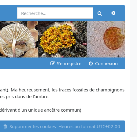
Recherch
Rechercher
S’enregistrer
Connexion
ant). Malheureusement, les traces fossiles de champignons
es pris dans de l'ambre.
dérivant d'un unique ancêtre commun).
Supprimer les cookies
Heures au format
UTC+02:00