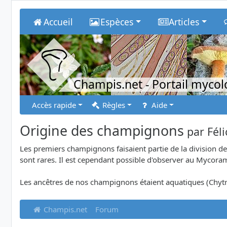
Accueil
Espèces
Articles
Champis.net
- Portail myco
Accès rapide
Règles
Aide
Origine des champignons
par
Fél
Les premiers champignons faisaient partie de la division 
sont rares. Il est cependant possible d'observer au Mycora
Les ancêtres de nos champignons étaient aquatiques (Chy
Champis.net
Forum