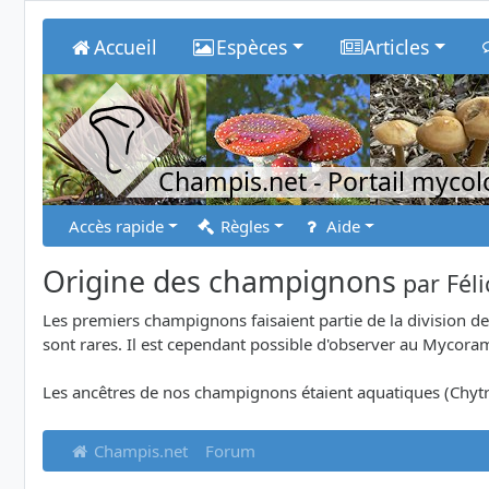
Accueil
Espèces
Articles
Champis.net
- Portail myco
Accès rapide
Règles
Aide
Origine des champignons
par
Fél
Les premiers champignons faisaient partie de la division 
sont rares. Il est cependant possible d'observer au Mycora
Les ancêtres de nos champignons étaient aquatiques (Chy
Champis.net
Forum