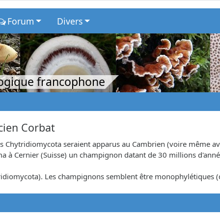
Forum
Divers
logique francophone
icien Corbat
des Chytridiomycota seraient apparus au Cambrien (voire même av
ma à Cernier (Suisse) un champignon datant de 30 millions d'anné
tridiomycota). Les champignons semblent être monophylétiques (