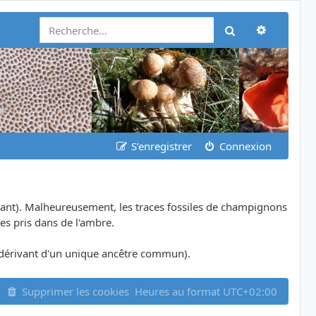
Recherch
Rechercher
S’enregistrer
Connexion
ant). Malheureusement, les traces fossiles de champignons
es pris dans de l'ambre.
dérivant d'un unique ancêtre commun).
Supprimer les cookies
Heures au format
UTC+02:00