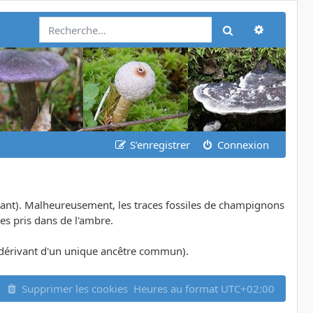
Recherch
Rechercher
S’enregistrer
Connexion
ant). Malheureusement, les traces fossiles de champignons
es pris dans de l'ambre.
dérivant d'un unique ancêtre commun).
Supprimer les cookies
Heures au format
UTC+02:00