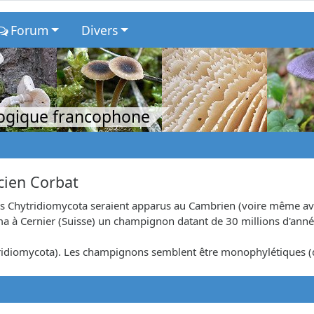
Forum
Divers
logique francophone
icien Corbat
des Chytridiomycota seraient apparus au Cambrien (voire même av
ma à Cernier (Suisse) un champignon datant de 30 millions d'anné
tridiomycota). Les champignons semblent être monophylétiques (