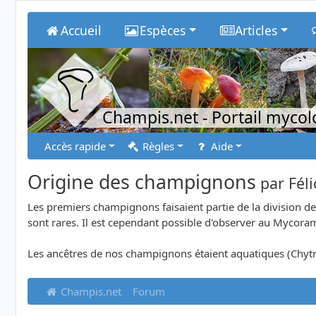
Accueil
Espèces
Articles
Champis.net
- Portail myco
Accès rapide
Règles
Aide
Origine des champignons
par
Fél
Les premiers champignons faisaient partie de la division 
sont rares. Il est cependant possible d'observer au Mycora
Les ancêtres de nos champignons étaient aquatiques (Chy
Champis.net
Forum