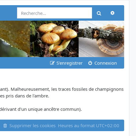
Recherch
Rechercher
S’enregistrer
Connexion
ant). Malheureusement, les traces fossiles de champignons
es pris dans de l'ambre.
dérivant d'un unique ancêtre commun).
Supprimer les cookies
Heures au format
UTC+02:00