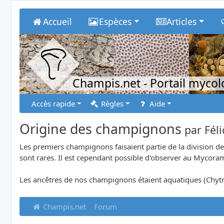
Accueil
Espèces
Articles
Champis.net
- Portail myco
Accès rapide
Règles
Aide
Origine des champignons
par
Fél
Les premiers champignons faisaient partie de la division 
sont rares. Il est cependant possible d'observer au Mycora
Les ancêtres de nos champignons étaient aquatiques (Chy
Champis.net
Forum