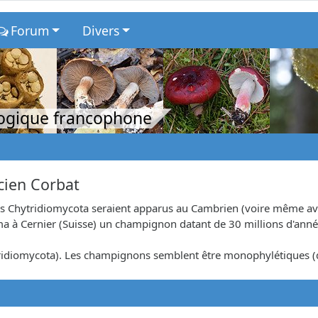
Forum
Divers
logique francophone
icien Corbat
des Chytridiomycota seraient apparus au Cambrien (voire même av
ma à Cernier (Suisse) un champignon datant de 30 millions d'anné
tridiomycota). Les champignons semblent être monophylétiques (